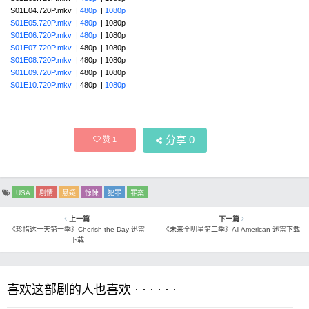
S01E04.720P.mkv |
480p
|
1080p
S01E05.720P.mkv
|
480p
| 1080p
S01E06.720P.mkv
|
480p
| 1080p
S01E07.720P.mkv
| 480p | 1080p
S01E08.720P.mkv
| 480p | 1080p
S01E09.720P.mkv
| 480p | 1080p
S01E10.720P.mkv
| 480p |
1080p
分享
0
赞
1
USA
剧情
悬疑
惊悚
犯罪
罪案
上一篇
下一篇
《珍惜这一天第一季》Cherish the Day 迅雷
《未来全明星第二季》All American 迅雷下载
下载
喜欢这部剧的人也喜欢 · · · · · ·