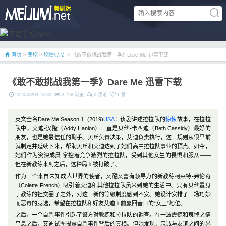
首页
>
美剧
>
剧情/历史
> 《敢不敢挑战我第一季》Dare Me 迅雷下载
《敢不敢挑战我第一季》Dare Me 迅雷下载
2020/03/09 18:30
2,758 浏览
0 评论
1 赞
英文全名Dare Me Season 1 (2019)
USA
：该剧讲述拉拉队的
惊悚
故事，在拉拉
队中，艾迪•汉隆（Addy Hanlon）一直是贝丝•卡西迪（Beth Cassidy）最好的
朋友，也是她最信任的副手。贝丝负责决策，艾迪负责执行，这一规则从很早前
就制定并延续下来，帮助贝丝和艾迪达到了她们高中拉拉队事业的顶点。如今，
她们作为资深成员,掌控着竞争激烈的拉拉队，受到其他女生的畏惧和服从——
但在新教练来到之后，这种局面被打破了。
作为一个来自未知成人世界的使者，又酷又富有领导力的新教练柯莱特•弗伦奇
（Colette French）吸引着艾迪和其他拉拉队员来到她的生活中。只有贝丝置身
于教练的社交圈子之外，对这一新的等级制度感到不安。她设计安排了一场巧妙
而恶毒的竞选，希望在拉拉队和好友艾迪面前赢回昔日的“女王”地位。
之后，一个自杀事件引起了警方对教练和拉拉队的调查。在一波震惊和哀悼之情
平息之后，艾迪试图揭露自杀事件背后的真相。但她发现，忠诚与友谊之间的界