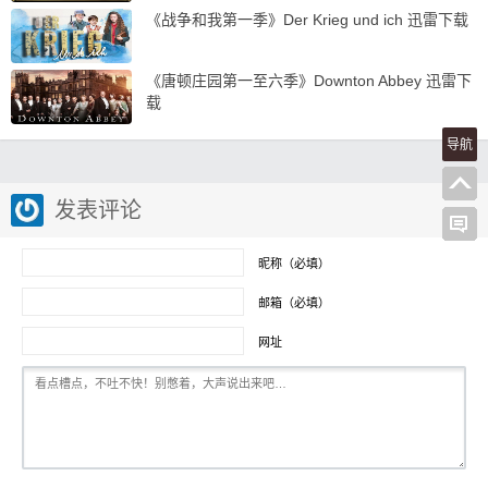
《战争和我第一季》Der Krieg und ich 迅雷下载
《唐顿庄园第一至六季》Downton Abbey 迅雷下
载
导航
发表评论
昵称（必填）
邮箱（必填）
网址