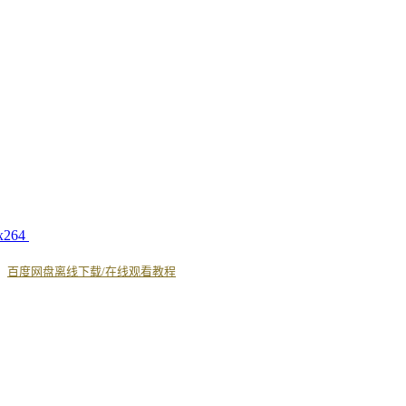
x264
丨
百度网盘离线下载/在线观看教程