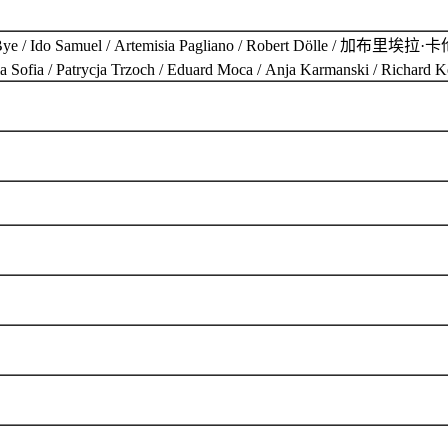
amuel / Artemisia Pagliano / Robert Dölle / 加布里埃拉·卡伦 / Livi
fia / Patrycja Trzoch / Eduard Moca / Anja Karmanski / Richard K