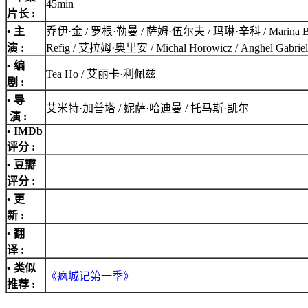
45min
片长 :
• 主
乔伊·金 / 罗根·勒曼 / 萨姆·伍尔夫 / 玛琳·辛科 / Marina Bye / Ido S
演 :
Refig / 艾拉姆·奥里安 / Michal Horowicz / Anghel Gabriela So
• 编
Tea Ho / 艾丽卡·利佩兹
剧 :
• 导
艾米特·加普塔 / 妮萨·哈迪曼 / 托马斯·凯尔
演 :
•
IMDb
评分
:
• 豆瓣
评分 :
• 更
新 :
• 翻
译 :
• 类似
《疯城记第一季》
推荐 :