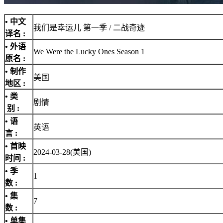
• 中文
我们是幸运儿 第一季 / 二战奇迹
译名 :
• 外语
We Were the Lucky Ones Season 1
原名 :
• 制作
美国
地区 :
• 类
剧情
别 :
• 语
英语
言 :
• 首映
2024-03-28(美国)
时间 :
• 季
1
数 :
• 集
7
数 :
• 单集