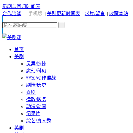
新剧与回归时间表
合作洽谈
|
手机版
|
美剧更新时间表
|
求片/留言
|
收藏本站
|
首页
美剧
灵异/惊悚
魔幻/科幻
罪案/动作谍战
剧情/历史
喜剧
律政/医务
动漫/动画
纪录片
综艺/真人秀
英剧