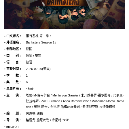
• 中文译名 :
银行恶棍 第一季 /
• 外语原名 :
Banksters Season 1 /
• 制作地区 :
德国
• 类 别 :
惊悚 / 犯罪
• 语 言 :
德语
• 首映时间 :
2026-02-20(德国)
• 季 数 :
1
• 集 数 :
6
• 单集片长 :
45min
• 主 演 :
埃伦·M·古韦尔金 / Merlin von Garnier / 米开朗基罗·福尔图齐 / 玛丽亚·
德拉格斯 / Zoe Fürmann / Anna Bardavelidze / Mohamad Momo Rama
dan / 纽曼·阿卡 / 布里塔·哈梅尔施泰因 / 安德烈亚斯·皮特斯柯曼
• 编 剧 :
贝恩德·朗格
• 导 演 :
格雷⼽·施尼茨勒 / 库尼特·卡亚
•
:
IMDb评分