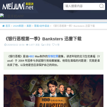
首页
>
2026新剧
>
美剧
>
罪案/动作谍战
> 《银行恶棍第一季》Banksters 迅雷下载
《银行恶棍第一季》Banksters 迅雷下载
2026/03/22 19:54
3,977 浏览
0 评论
0 赞
《银行恶棍》是由
HBO
Max制作的
惊悚
犯罪
剧集，讲述年轻的见习生优素福（Y
usuf）于 2004 年因参与多起银行抢劫案被捕。他现在面临的问题是：究竟是谁
出卖了他，以及他是否应该保护自己的同伙。