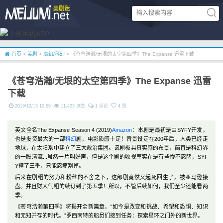
首页
>
美剧
>
魔幻/科幻
> 《苍穹浩瀚/无垠的太空第四季》The Expanse 迅雷下载
《苍穹浩瀚/无垠的太空第四季》The Expanse 迅雷
下载
2019/12/13 10:59
11,423 浏览
1 评论
4 赞
英文全名The Expanse Season 4 (2019)
Amazon
：本剧是最初是由SYFY开发，
也是投资最大的一部
科幻
剧，电影质感十足！背景设定在200年后，人类已经走
地球，在太阳系中建立了三大政治集团。该剧极具真实感的布景，简直是科幻界
的一股清流...虽然一片叫好声，但是这个剧的收视率实在是有些惨不忍睹，SYF
Y撑了三季，只能忍痛割掉。
后来在剧组的努力和粉丝的不舍之下，这部剧竟然又起死回生了，被亚马逊接
盘。并且财大气粗的续订到了第五季！所以，不管后续如何，我们至少还能看两
季。
《苍穹浩瀚第四季》将揭开全新篇章，“如今是改变和挑战、希望和恐惧、知识
和无知并存的时代。”罗西南特的船员们接到任务：探索星环之门外的新世界。