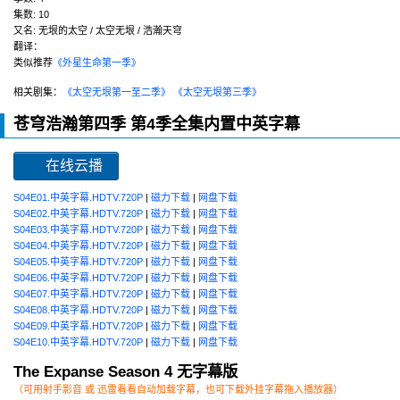
集数:
10
又名:
无垠的太空 / 太空无垠 / 浩瀚天穹
翻译：
类似推荐
《外星生命第一季》
相关剧集：
《太空无垠第一至二季》
《太空无垠第三季》
苍穹浩瀚第四季 第4季全集内置中英字幕
在线云播
S04E01.中英字幕.HDTV.720P
|
磁力下载
|
网盘下载
S04E02.中英字幕.HDTV.720P
|
磁力下载
|
网盘下载
S04E03.中英字幕.HDTV.720P
|
磁力下载
|
网盘下载
S04E04.中英字幕.HDTV.720P
|
磁力下载
|
网盘下载
S04E05.中英字幕.HDTV.720P
|
磁力下载
|
网盘下载
S04E06.中英字幕.HDTV.720P
|
磁力下载
|
网盘下载
S04E07.中英字幕.HDTV.720P
|
磁力下载
|
网盘下载
S04E08.中英字幕.HDTV.720P
|
磁力下载
|
网盘下载
S04E09.中英字幕.HDTV.720P
|
磁力下载
|
网盘下载
S04E10.中英字幕.HDTV.720P
|
磁力下载
|
网盘下载
The Expanse Season 4 无字幕版
（可用射手影音 或 迅雷看看自动加载字幕，也可下载外挂字幕拖入播放器）