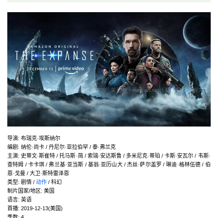
导演
:
布瑞克·埃斯纳尔
编剧
:
纳伦·尚卡 / 丹尼尔·亚拉伯罕 / 泰·弗兰克
主演
:
史蒂文·斯崔特 / 托马斯·简 / 索瑞·安达斯鲁 / 多米尼克·蒂珀 / 卡斯·安瓦尔 / 韦斯·
查特姆 / 卡卡琪 / 弗兰基·亚当斯 / 基翁·亚历山大 / 杰丝·萨尔盖罗 / 琳迪·格林伍德 / 伯
恩·戈曼 / 大卫·斯特雷泽恩
类型:
剧情 /
动作
/ 科幻
制片国家/地区:
美国
语言:
英语
首播:
2019-12-13(美国)
季数:
4