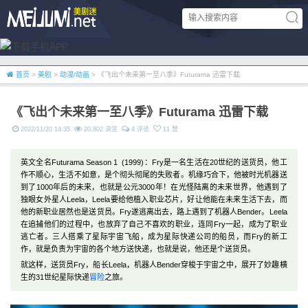
首页
>
美剧
>
动漫/动画
> 《飞出个未来第一至八季》Futurama 迅雷下载
《飞出个未来第一至八季》Futurama 迅雷下载
2022/11/20 14:35
20,802 浏览
4 评论
11 赞
英文全名Futurama Season 1 (1999)：Fry是一名生活在20世纪的送货员，他工
作不顺心，生活不如意，是个彻头彻尾的失败者。机缘巧合下，他被时光机器送
到了1000年后的未来，也就是公元3000年！在光怪陆离的未来世界，他遇到了
独眼女外星人Leela，Leela要给他植入职业芯片，好让他能在未来生活下去，而
他的新职业居然也是送货员。Fry遂逃离出去，路上遇到了机器人Bender。Leela
在追捕他们的过程中，也放弃了自己不喜欢的职业，连同Fry一起，成为了职业
逃亡者。三人搭乘了星际宇宙飞船，成为星际快递公司的船员，而Fry的新工
作，就是负责为宇宙的各个地方送快递，也就是说，他还是个送货员。
就这样，送货员Fry，船长Leela，机器人Bender穿梭于宇宙之中，展开了妙趣横
生的31世纪星际快递
冒险
之旅。