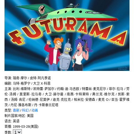
导演
:
瑞奇·摩尔 / 皮特·阿凡季诺
编剧
:
马特·格罗宁 / 大卫 X·科恩
主演
:
比利·维斯特 / 凯特蕾·萨加尔 / 约翰·迪·马吉欧 / 特蕾丝·麦克尼尔 / 菲尔·拉马 / 劳
伦·汤姆 / 莫里斯·拉马奇 / 大卫·赫尔曼 / 南茜·卡特莱特 / 弗兰克·维尔克 / 凯斯·索
西 / 汤姆·肯尼 / 伦纳德·尼莫伊 / 迪克·克拉克 / 帕米拉·安德森 / 麦克·D / 亚当·霍罗维
茨 / 丹尼·雅各布斯 / 丹·卡斯泰兰尼塔
类型:
喜剧
/
科幻
/
动画
制片国家/地区:
美国
语言:
英语
首播:
1999-03-28(美国)
季数: