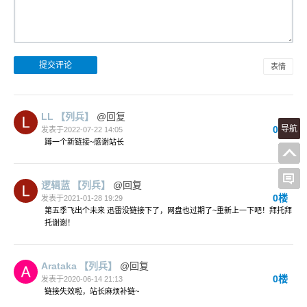
表情
LL
【列兵】
@回复
导航
0楼
发表于2022-07-22 14:05
蹲一个新链接~感谢站长
逻辑蓝
【列兵】
@回复
0楼
发表于2021-01-28 19:29
第五季飞出个未来 迅雷没链接下了，网盘也过期了~重新上一下吧！拜托拜
托谢谢！
Arataka
【列兵】
@回复
0楼
发表于2020-06-14 21:13
链接失效啦，站长麻烦补链~