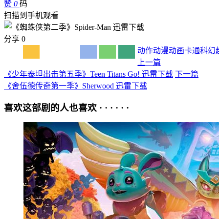
赞
0
码
扫描到手机观看
分享
0
动作
动漫
动画
卡通
科幻
上一篇
《少年泰坦出击第五季》Teen Titans Go! 迅雷下载
下一篇
《舍伍德传奇第一季》Sherwood 迅雷下载
喜欢这部剧的人也喜欢 · · · · · ·