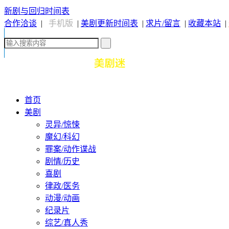
新剧与回归时间表
合作洽谈
|
手机版
|
美剧更新时间表
|
求片/留言
|
收藏本站
|
首页
美剧
灵异/惊悚
魔幻/科幻
罪案/动作谍战
剧情/历史
喜剧
律政/医务
动漫/动画
纪录片
综艺/真人秀