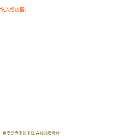
幕拖入播放器）
丨
百度网盘离线下载/在线观看教程