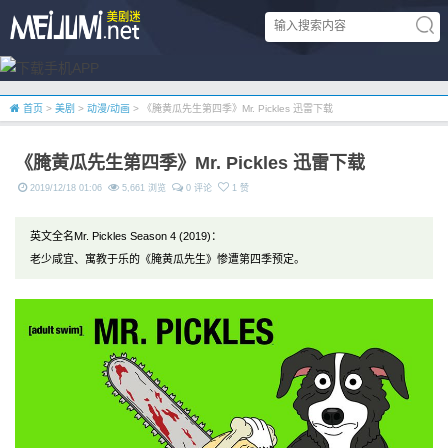
首页
>
美剧
>
动漫/动画
> 《腌黄瓜先生第四季》Mr. Pickles 迅雷下载
《腌黄瓜先生第四季》Mr. Pickles 迅雷下载
2019/12/18 01:06
5,661 浏览
0 评论
1 赞
英文全名Mr. Pickles Season 4 (2019)：
老少咸宜、寓教于乐的《腌黄瓜先生》惨遭第四季预定。