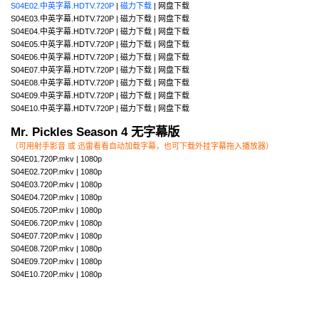
S04E02.中英字幕.HDTV.720P
|
磁力下载
| 网盘下载
S04E03.中英字幕.HDTV.720P | 磁力下载 | 网盘下载
S04E04.中英字幕.HDTV.720P | 磁力下载 | 网盘下载
S04E05.中英字幕.HDTV.720P | 磁力下载 | 网盘下载
S04E06.中英字幕.HDTV.720P | 磁力下载 | 网盘下载
S04E07.中英字幕.HDTV.720P | 磁力下载 | 网盘下载
S04E08.中英字幕.HDTV.720P | 磁力下载 | 网盘下载
S04E09.中英字幕.HDTV.720P | 磁力下载 | 网盘下载
S04E10.中英字幕.HDTV.720P | 磁力下载 | 网盘下载
Mr. Pickles Season 4 无字幕版
（可用射手影音 或 迅雷看看自动加载字幕，也可下载外挂字幕拖入播放器）
S04E01.720P.mkv | 1080p
S04E02.720P.mkv | 1080p
S04E03.720P.mkv | 1080p
S04E04.720P.mkv | 1080p
S04E05.720P.mkv | 1080p
S04E06.720P.mkv | 1080p
S04E07.720P.mkv | 1080p
S04E08.720P.mkv | 1080p
S04E09.720P.mkv | 1080p
S04E10.720P.mkv | 1080p