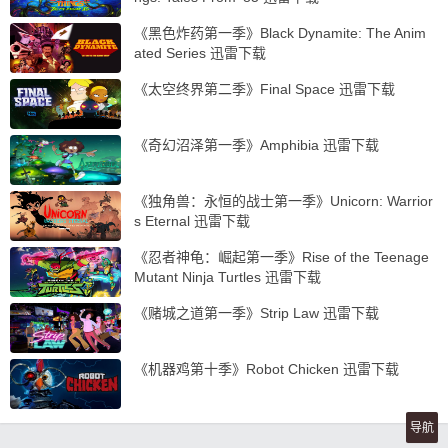
《黑色炸药第一季》Black Dynamite: The Anim
ated Series 迅雷下载
《太空终界第二季》Final Space 迅雷下载
《奇幻沼泽第一季》Amphibia 迅雷下载
《独角兽：永恒的战士第一季》Unicorn: Warrior
s Eternal 迅雷下载
《忍者神龟：崛起第一季》Rise of the Teenage
Mutant Ninja Turtles 迅雷下载
《赌城之道第一季》Strip Law 迅雷下载
《机器鸡第十季》Robot Chicken 迅雷下载
导航