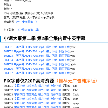
首播:
2019-06-09(美国)
季数:2
集数:
7
又名:
小谎言(港) / 美丽心计(台) / 小谎大事
翻译：远鉴字幕组 / 人人字幕组 / FIX字幕侠
类似推荐
《十三个原因第二》
相关剧集：
《小谎大事第一季》
小谎大事第二季 第2季全集内置中英字幕
S02E01.中英字幕.HDTV.720p.mp4
|
磁力下载
|
网盘下载
yt6v
S02E02.中英字幕.HDTV.720p.mp4
|
磁力下载
|
网盘下载
yjnb
S02E03.中英字幕.HDTV.720p.mp4
|
磁力下载
|
网盘下载
yjnb
S02E04.中英字幕.HDTV.720p.mp4
|
磁力下载
|
网盘下载
yjnb
S02E05.中英字幕.HDTV.720p.mp4
|
磁力下载
|
网盘下载
yjnb
S02E06.中英字幕.HDTV.720p.mp4
|
磁力下载
|
网盘下载
yjnb
S02E07.中英字幕.HDTV.720p.mp4
|
磁力下载
|
网盘下载
yjnb
FIX字幕侠720P高清资源
（推荐无广告纯净版）
S02E01
字幕下载
百度网盘
磁力下载
电驴下载
提取码：6qll
S02E02
字幕下载
百度网盘
磁力下载
电驴下载
提取码：f3b6
S02E03
字幕下载
百度网盘
磁力下载
电驴下载
提取码：7zqk
S02E04
字幕下载
百度网盘
磁力下载
电驴下载
提取码：0r3o
S02E05
字幕下载
百度网盘
磁力下载
电驴下载
提取码：qezp
S02E06
字幕下载
百度网盘
磁力下载
电驴下载
提取码：azsw