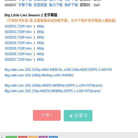
S02E07
字幕下载
百度网盘
磁力下载
电驴下载
提取码：1iv0
Big Little Lies Season 2 无字幕版
（可用射手影音 或 迅雷看看自动加载字幕，也可下载外挂字幕拖入播放器）
S02E01.720P.mkv
|
480p
S02E02.720P.mkv
|
480p
S02E03.720P.mkv
|
480p
S02E04.720P.mkv
|
480p
S02E05.720P.mkv
|
480p
S02E06.720P.mkv
|
480p
S02E07.720P.mkv
|
480p
Big.Little.Lies.S02.2160p.MAX.WEB-DL.x265.10bit.HDR.DDP5.1-WDYM
Big.Little.Lies.S02.1080p.BluRay.x265-RARBG
Big.Little.Lies.S02.1080p.AMZN.WEBRip.DDP5.1.x264-NTb[rartv]
Big.Little.Lies.S02.720p.AMZN.WEBRip.DDP5.1.x264-NTb[rartv]
分享
0
赞
1