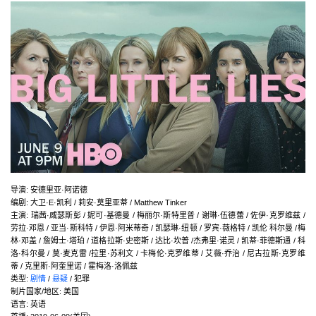
导演
:
安德里亚·阿诺德
编剧
:
大卫·E·凯利 / 莉安·莫里亚蒂 / Matthew Tinker
主演
:
瑞茜·威瑟斯彭 / 妮可·基德曼 / 梅丽尔·斯特里普 / 谢琳·伍德蕾 / 佐伊·克罗维兹 /
劳拉·邓恩 / 亚当·斯科特 / 伊恩·阿米蒂奇 / 凯瑟琳·纽顿 / 罗宾·薇格特 / 凯伦 科尔曼 /梅
林·邓盖 / 詹姆士·塔珀 / 道格拉斯·史密斯 / 达比·坎普 /杰弗里·诺灵 / 凯蒂·菲德斯通 / 科
洛·科尔曼 / 莫·麦克雷 /拉里·苏利文 / 卡梅伦·克罗维蒂 / 艾薇·乔治 / 尼古拉斯·克罗维
蒂 / 克里斯·阿奎里诺 / 霍梅洛·洛佩兹
类型:
剧情
/
悬疑
/ 犯罪
制片国家/地区:
美国
语言:
英语