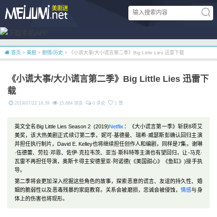
首页
>
美剧
>
剧情/历史
> 《小谎大事/大小谎言第二季》Big Little Lies 迅雷下载
《小谎大事/大小谎言第二季》Big Little Lies 迅雷下
载
2019/07/22 18:39
15,884 浏览
0 评论
1 赞
英文全名Big Little Lies Season 2 (2019)
Netflix
：《大小谎言第一季》斩获8项艾
美奖，该大热美剧正式续订第二季，妮可·基德曼、瑞希·威瑟斯彭确认回归主演
并担任执行制片，David E. Kelley也将继续担任创作人和编剧，同样是7集。谢琳
·伍德蕾、劳拉·邓恩、佐伊·克拉韦茨、亚当·斯科特等主演也有望回归，让-马克·
瓦雷不再担任导演，奥斯卡得主安德里亚·阿诺德(《美国甜心》《鱼缸》)接手执
导。
第二季将会更加深入挖掘这些角色的故事，探索恶意的谎言、友谊的持久性、婚
姻的脆弱性以及恶毒残暴的家庭教育。关系会被磨损，忠诚会被侵蚀，
情感
与身
体上的伤害也将现形。