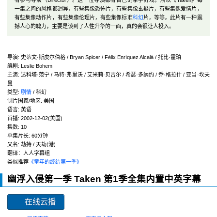
有参与导演（Director）。这十位导演都有自己的拿手好戏，所以《Taken》每
一集之间的风格都迥异，有些集像恐怖片，有些集像玄疑片，有些集像爱情片，
有些集像动作片，有些集像伦理片，有些集像标准
科幻
片，等等。此片有一种震
撼人心的魄力，主要是谈到了人性升华的一面，真的会很让人投入。
导演
:
史蒂文·斯皮尔伯格 / Bryan Spicer / Félix Enríquez Alcalá / 托比·霍珀
编剧
:
Leslie Bohem
主演
:
达科塔·范宁 / 马特·弗里沃 / 艾米莉·贝吉尔 / 希瑟·多纳约 / 乔·格拉什 / 亚当·坎夫
曼
类型:
剧情
/ 科幻
制片国家/地区:
美国
语言:
英语
首播:
2002-12-02(美国)
集数:
10
单集片长:
60分钟
又名:
劫持 / 天劫(港)
翻译：人人字幕组
类似推荐
《童年的终结第一季》
幽浮入侵第一季 Taken 第1季全集内置中英字幕
在线云播