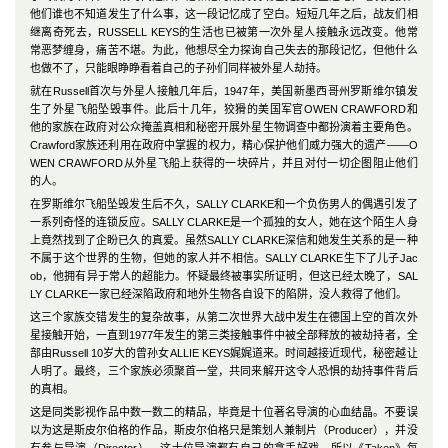
他们谁也不知道发生了什么事，这一段记忆成了空白。短短几年之后，战友们相
继离奇死去，RUSSELL KEYS的生活也已被第一次外星人接触永远改变。他常
常恶梦缠身，痛苦不堪。为此，他想尽全力探询自己失去的那段记忆，但他什么
也做不了，只能眼睁睁看着自己的子孙们同样被外星人劫持。
就在Russell首次与外星人接触几年后，1947年，美国新墨西哥州罗斯维尔镇发
生了外星飞船坠毁事件。此后十几年，狡猾的美国军官OWEN CRAWFORD和
他的家族在政府对公众掩盖真相和秘密开展外星生物调查中都扮演着主要角色。
Crawford家族还利用在政府中掌握的权力，精心保护他们威力强大的遗产——O
WEN CRAWFORD从外星飞船上获得的一块碎片，并且对付一切企图阻止他们
的人。
在罗斯维尔飞船坠毁发生后不久，SALLY CLARKE和一个负伤男人的偶遇引发了
一系列奇怪的连锁反应。SALLY CLARKE是一个孤独的女人，她在这个陌生人身
上竟然找到了企盼已久的真爱。虽然SALLY CLARKE深信和她发生关系的是一种
不属于这个世界的生物，但她的家人并不相信。SALLY CLARKE生下了儿子Jac
ob，他拥有异于常人的超能力。怀疑最终被事实所证明，但这已经太晚了，SAL
LY CLARKE一家已经深陷政府和地外生物各自设下的陷阱，没人救得了他们。
这三个家族交错发生的复杂故事，从第二次世界大战中发生在德国上空的首次外
星接触开始，一直到1977年发生的第三类接触事件中被全部释放的被劫持者，全
部由Russell 10岁大的曾孙女ALLIE KEYS娓娓道来。时间越接近现代，秘密越让
人明了。最终，三个家族必须聚首一堂，共同来解开这令人恐惧的劫持事件背后
的真相。
这是同类影视作品中数一数二的精品，毕竟是十位著名导演的心血结晶。不要误
以为这是斯皮尔伯格的作品，斯皮尔伯格只是策划人兼制片（Producer），并没