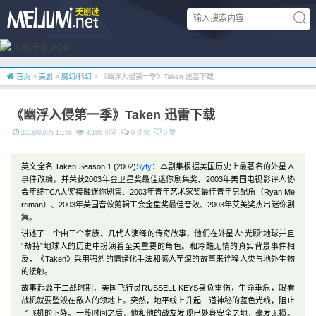
首页
>
美剧
>
魔幻/科幻
> 《幽浮入侵第一季》Taken 迅雷下载
《幽浮入侵第一季》Taken 迅雷下载
2018/02/05 11:58
3,196 浏览
0 评论
0 赞
英文全名 Taken Season 1 (2002)
Syfy
：本剧集根据美国历史上最著名的外星人
事件改编，并荣获2003年金卫星奖最佳迷你剧集奖、2003年美国电视影评人协
会年终TCA大奖接触迷你剧集、2003年青年艺术家奖最佳青年男配角（Ryan Me
rriman）、2003年美国音效剪辑工会金盘奖最佳音效、2003年艾美奖杰出迷你剧
集。
讲述了一个由三个家族、几代人演绎的传奇故事，他们在外星人“光顾”地球并且
“劫持”地球人的历史中扮演着至关重要的角色。和冷酷无情的真实背景事件相
反，《Taken》采用强烈的情绪化手法和感人至深的故事来诠释人类与地外生物
的接触。
故事起源于二战时期，美国飞行员RUSSELL KEYS身负重伤，生命垂危，眼看
战机就要坠毁在敌人的领地上。突然，地平线上升起一道神秘的蓝色光线，阻止
了飞机的下降。一段时间之后，他和他的战友发现已处身安全之地，毫发无损。