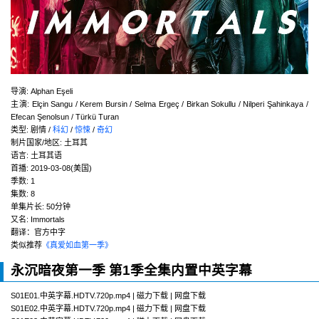
导演
:
Alphan Eşeli
主演
:
Elçin Sangu / Kerem Bursin / Selma Ergeç / Birkan Sokullu / Nilperi Şahinkaya /
Efecan Şenolsun / Türkü Turan
类型:
剧情 /
科幻
/
惊悚
/
奇幻
制片国家/地区:
土耳其
语言:
土耳其语
首播:
2019-03-08(美国)
季数:
1
集数:
8
单集片长:
50分钟
又名:
Immortals
翻译：官方中字
类似推荐
《真爱如血第一季》
永沉暗夜第一季 第1季全集内置中英字幕
S01E01.中英字幕.HDTV.720p.mp4 | 磁力下载 | 网盘下载
S01E02.中英字幕.HDTV.720p.mp4 | 磁力下载 | 网盘下载