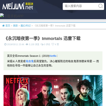
首页
>
美剧
>
魔幻/科幻
> 《永沉暗夜第一季》Immortals 迅雷下载
《永沉暗夜第一季》Immortals 迅雷下载
2019/03/11 23:44
3,130 浏览
0 评论
4 赞
英文全名Immortals Season 1 (2019)
Netflix
：
米娅从人类变成
吸血鬼
后渴望复仇，决心摧毁残忍的吸血鬼首领德米特里 — 而
他则在寻找一件能够让自己永生的圣物。