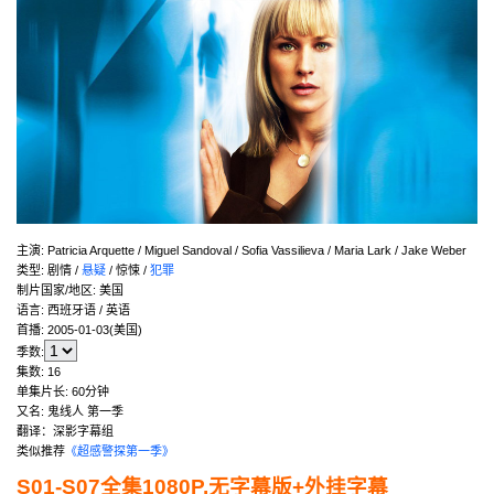
主演
:
Patricia Arquette / Miguel Sandoval / Sofia Vassilieva / Maria Lark / Jake Weber
类型:
剧情 /
悬疑
/ 惊悚 /
犯罪
制片国家/地区:
美国
语言:
西班牙语 / 英语
首播:
2005-01-03(美国)
季数:
集数:
16
单集片长:
60分钟
又名:
鬼线人 第一季
翻译：深影字幕组
类似推荐
《超感警探第一季》
S01-S07全集1080P.无字幕版+外挂字幕