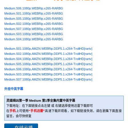
Medium.S06.1080p.WEBRip.x265-RARBG
Medium.S01.1080p.WEBRip.x265-RARBG
Medium.S05.1080p.WEBRip.x265-RARBG
Medium.S02.1080p.WEBRip.x265-RARBG
Medium.S07.1080p.WEBRip.x265-RARBG
Medium.S03.1080p.WEBRip.x265-RARBG
Medium.S04.1080p.WEBRip.x265-RARBG
Medium.S01.1080p.AMZN.WEBRip.DDP5.1.x264-TrollHD[rartv]
Medium.S02.1080p.AMZN.WEBRip.DDP5.1.x264-TrollHD[rartv]
Medium.S04.1080p.AMZN.WEBRip.DDP5.1.x264-TrollHD[rartv]
Medium.S05.1080p.AMZN.WEBRip.DDP5.1.x264-TrollHD[rartv]
Medium.S06.1080p.AMZN.WEBRip.DDP5.1.x264-TrollHD[rartv]
Medium.S03.1080p.AMZN.WEBRip.DDP5.1.x264-TrollHD[rartv]
Medium.S07.1080p.AMZN.WEBRip.DDP5.1.x264-TrollHD[rartv]
外挂中英字幕
灵媒缉凶第一季 Medium 第1季全集内置中英字幕
下载地址：在下面链接点击左键 或 右键选择使用迅雷下载即可
在
手机
上可使用
“手机迅雷”
高速下载并观看，如下载链接失效，请在剧集下面直接
留言，会尽快修复
在线云播