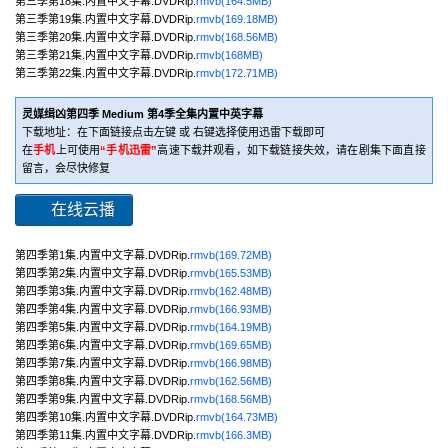
第三季第18集.内置中文字幕.DVDRip.
rmvb(164.5MB)
第三季第19集.内置中文字幕.DVDRip.
rmvb(169.18MB)
第三季第20集.内置中文字幕.DVDRip.
rmvb(168.56MB)
第三季第21集.内置中文字幕.DVDRip.
rmvb(168MB)
第三季第22集.内置中文字幕.DVDRip.
rmvb(172.71MB)
灵媒缉凶第四季 Medium 第4季全集内置中英字幕
下载地址：在下面链接点击左键 或 右键选择使用迅雷下载即可
在
手机
上可使用
“手机迅雷”
高速下载并观看，如下载链接失效，请在剧集下面直接
留言，会尽快修复
在线云播
第四季第1集.内置中文字幕.DVDRip.
rmvb(169.72MB)
第四季第2集.内置中文字幕.DVDRip.
rmvb(165.53MB)
第四季第3集.内置中文字幕.DVDRip.
rmvb(162.48MB)
第四季第4集.内置中文字幕.DVDRip.
rmvb(166.93MB)
第四季第5集.内置中文字幕.DVDRip.
rmvb(164.19MB)
第四季第6集.内置中文字幕.DVDRip.
rmvb(169.65MB)
第四季第7集.内置中文字幕.DVDRip.
rmvb(166.98MB)
第四季第8集.内置中文字幕.DVDRip.
rmvb(162.56MB)
第四季第9集.内置中文字幕.DVDRip.
rmvb(168.56MB)
第四季第10集.内置中文字幕.DVDRip.
rmvb(164.73MB)
第四季第11集.内置中文字幕.DVDRip.
rmvb(166.3MB)