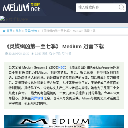
首页
>
美剧
>
灵异/惊悚
> 《灵媒缉凶第一至七季》 Medium 迅雷下载
《灵媒缉凶第一至七季》 Medium 迅雷下载
2018/09/08 10:30
5,527 浏览
0 评论
4 赞
英文全名 Medium Season 1 (2005)
NBC
：《灵媒缉凶》由Patricia Arquette饰演
自小拥有通灵能力的Allison。她经常梦见、看见、听见鬼魂，甚至可跟他们对
话，以及阅读别人的想法。她最初抗拒並隐藏自己的异能，到后来成为实习律师
后，发觉可通过这种异能为警方破案，为枉死者伸张正义，于是便成了检察官的
特别顾问。其特殊工作，令她与丈夫产生不少矛盾与摩擦，她也为了照顾三个女
儿疲于奔命。二最大的考验是她的三个女儿都似乎遗传了她的异能，令Allison大
为担心。剧集在
灵异
惊悚
之余，也带来写实的反映，Allison与她的丈夫对话更是
字字珠玑，引起观众的共鸣。