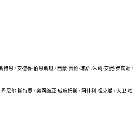
特恩 / 安德鲁·伯恩斯坦 / 西蒙·赛伦·琼斯 /朱莉·安妮·罗宾逊 /
 丹尼尔·斯特恩 / 奥莉维亚·威廉姆斯 / 阿什利·祖克曼 / 大卫·哈