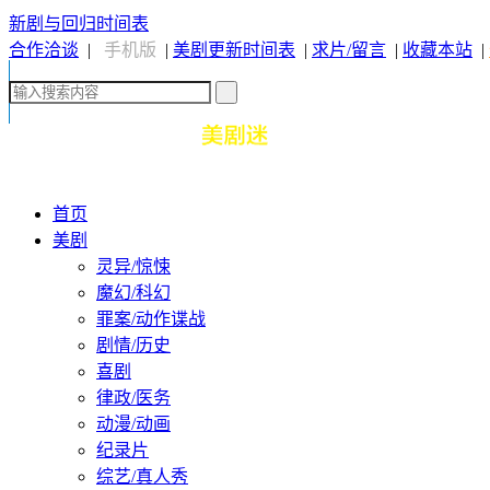
新剧与回归时间表
合作洽谈
|
手机版
|
美剧更新时间表
|
求片/留言
|
收藏本站
|
首页
美剧
灵异/惊悚
魔幻/科幻
罪案/动作谍战
剧情/历史
喜剧
律政/医务
动漫/动画
纪录片
综艺/真人秀