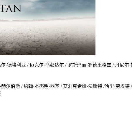
尔·德埃利亚 / 迈克尔·乌彭达尔 / 罗斯玛丽·罗德里格兹 / 丹尼尔·斯
赫尔伯斯 / 约翰·本杰明·西基 / 艾莉克希娅·法斯特 /哈里·劳埃德 /
夫