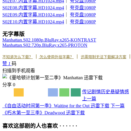
S02E07.内置字幕.HD1024.mp4
｜
夸克盘1080P
S02E08.内置字幕.HD1024.mp4
｜
夸克盘1080P
S02E09.内置字幕.HD1024.mp4
｜
夸克盘1080P
S02E10.内置字幕.HD1024.mp4
｜
夸克盘1080P
无字幕版
Manhattan.S02.1080p.BluRay.x265-KONTRAST
Manhattan.S02.720p.BluRay.x265-PROTON
丨
丨
不知道怎么下载？
怎么使用外挂字幕？
迅雷限制无法下载解决方案
赞
1
码
扫描到手机观看
分享
0
传记
剧情
历史
悬疑
情感
上一篇
《自由活动时间第一季》Waiting for the Out 迅雷下载
下一篇
《朽木第一至三季》Deadwood 迅雷下载
喜欢这部剧的人也喜欢 · · · · · ·