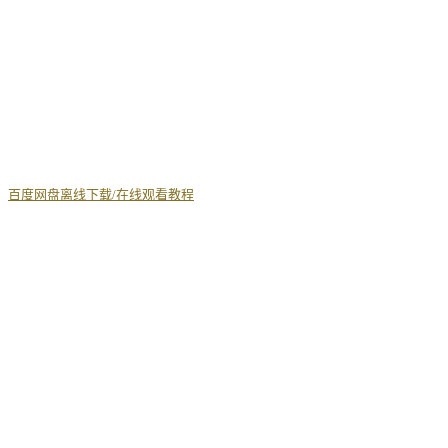
丨
百度网盘离线下载/在线观看教程