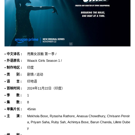
• 中文译名 :
甩舞女孩触 第一季 /
• 外语原名 :
Waack Girls Season 1 /
• 制作地区 :
印度
• 类 别 :
剧情 / 运动
• 语 言 :
印地语
• 首映时间 :
2024年11月22日（印度）
• 季 数 :
1
• 集 数 :
8
• 单集片长 :
45min
• 主 演 :
Mekhola Bose, Rytasha Rathore, Anasua Chowdhury, Chrisann Pereir
a, Priyam Saha, Ruby Sah, Achintya Bose, Barun Chanda, Lillete Dube
y