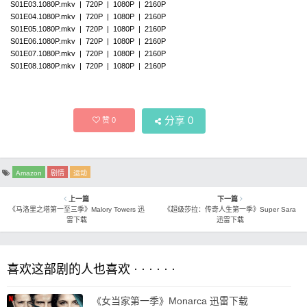
S01E03.1080P.mkv | 720P | 1080P | 2160P
S01E04.1080P.mkv | 720P | 1080P | 2160P
S01E05.1080P.mkv | 720P | 1080P | 2160P
S01E06.1080P.mkv | 720P | 1080P | 2160P
S01E07.1080P.mkv | 720P | 1080P | 2160P
S01E08.1080P.mkv | 720P | 1080P | 2160P
分享
0
赞
0
Amazon
剧情
运动
上一篇
下一篇
《马洛里之塔第一至三季》Malory Towers 迅
《超级莎拉：传奇人生第一季》Super Sara
雷下载
迅雷下载
喜欢这部剧的人也喜欢 · · · · · ·
《女当家第一季》Monarca 迅雷下载