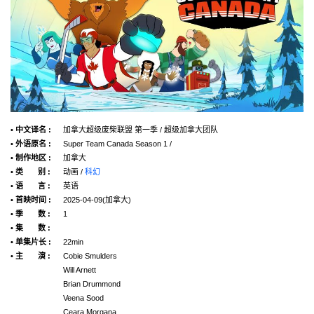
• 中文译名 :
加拿大超级废柴联盟 第一季 / 超级加拿大团队
• 外语原名 :
Super Team Canada Season 1 /
• 制作地区 :
加拿大
• 类 别 :
动画 /
科幻
• 语 言 :
英语
• 首映时间 :
2025-04-09(加拿大)
• 季 数 :
1
• 集 数 :
• 单集片长 :
22min
• 主 演 :
Cobie Smulders
Will Arnett
Brian Drummond
Veena Sood
Ceara Morgana