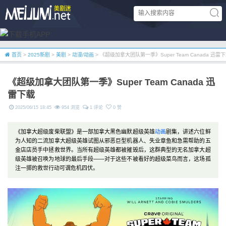
首页
>
2025新剧
>
美剧
>
动漫/动画
> 《超级加拿大团队第一季》Super Team Canada 迅雷
《超级加拿大团队第一季》Super Team Canada 迅
雷下载
2025/06/15 18:45
954 浏览
1 评论
0 赞
《加拿大超级废柴联盟》是一部加拿大黑色幽默超级英雄
动画
剧集，讲述六位鲜
为人知的二流加拿大超级英雄试图从邪恶巨型机器人、失业章鱼和急需帮助的五
金店店员手中拯救世界。当所有超级英雄都被摧毁后，这群典型的无名加拿大超
级英雄被召唤为地球的最后手段——对于这些不被看好的超级菜鸟而言，这场孤
注一掷的救世行动可谓危机四伏。