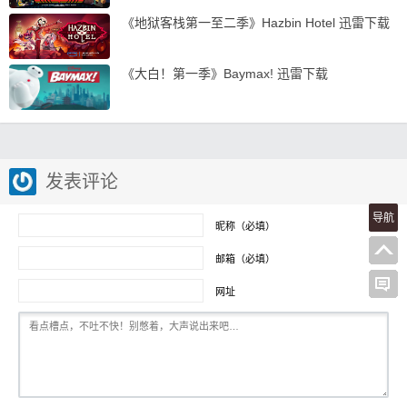
《地狱客栈第一至二季》Hazbin Hotel 迅雷下载
《大白！第一季》Baymax! 迅雷下载
发表评论
导航
昵称（必填）
邮箱（必填）
网址