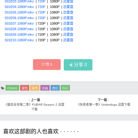
S01E03.1080P.mkv
|
720P
| 1080P |
迅雷盘
S01E04.1080P.mkv
|
720P
| 1080P |
迅雷盘
S01E05.1080P.mkv
|
720P
| 1080P |
迅雷盘
S01E06.1080P.mkv
|
720P
| 1080P |
迅雷盘
S01E07.1080P.mkv
| 720P | 1080P |
迅雷盘
S01E08.1080P.mkv
| 720P | 1080P |
迅雷盘
S01E09.1080P.mkv
| 720P | 1080P |
迅雷盘
S01E10.1080P.mkv
| 720P | 1080P |
迅雷盘
分享
0
赞
0
CRAVE
冒险
动作
动画
奇幻
科幻
上一篇
下一篇
《面目全非第二季》FUBAR Season 2 迅雷
《失败者第一季》Underdogs 迅雷下载
下载
喜欢这部剧的人也喜欢 · · · · · ·