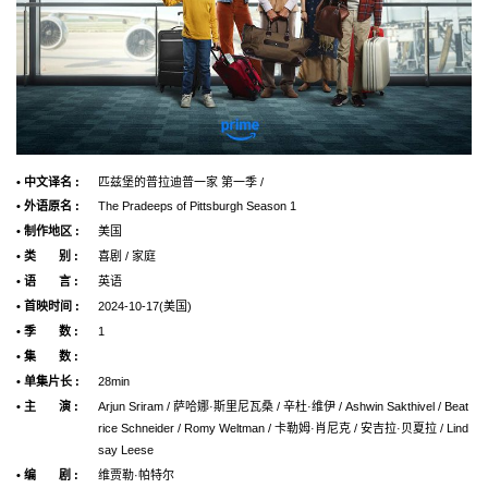
• 中文译名 :
匹兹堡的普拉迪普一家 第一季 /
• 外语原名 :
The Pradeeps of Pittsburgh Season 1
• 制作地区 :
美国
• 类 别 :
喜剧 / 家庭
• 语 言 :
英语
• 首映时间 :
2024-10-17(美国)
• 季 数 :
1
• 集 数 :
• 单集片长 :
28min
• 主 演 :
Arjun Sriram / 萨哈娜·斯里尼瓦桑 / 辛杜·维伊 / Ashwin Sakthivel / Beat
rice Schneider / Romy Weltman / 卡勒姆·肖尼克 / 安吉拉·贝夏拉 / Lind
say Leese
• 编 剧 :
维贾勒·帕特尔