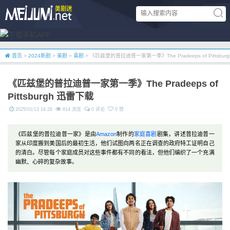
首页
>
2024新剧
>
美剧
>
喜剧
> 《匹兹堡的普拉迪普一家第一季》The Pradeeps of Pittsbur
《匹兹堡的普拉迪普一家第一季》The Pradeeps of
Pittsburgh 迅雷下载
2025/01/13 16:26
814 浏览
0 评论
0 赞
《匹兹堡的普拉迪普一家》是由
Amazon
制作的
家庭
喜剧
剧集，讲述普拉迪普一
家从印度搬到美国后的最初生活，他们试图向两名正在调查的政府特工证明自己
的清白。尽管每个家庭成员对这些事件都有不同的看法，但他们编织了一个充满
幽默、心碎的复杂故事。