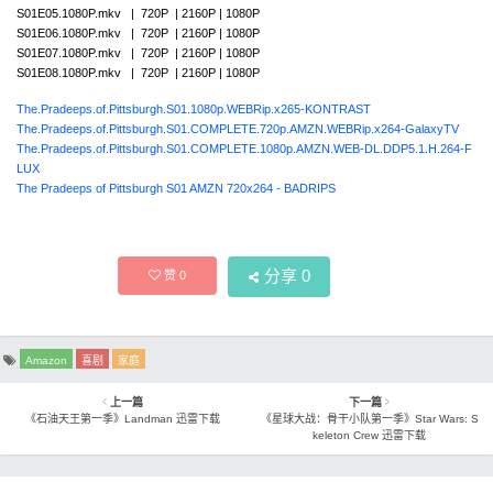
S01E05.1080P.mkv | 720P | 2160P | 1080P
S01E06.1080P.mkv | 720P | 2160P | 1080P
S01E07.1080P.mkv | 720P | 2160P | 1080P
S01E08.1080P.mkv | 720P | 2160P | 1080P
The.Pradeeps.of.Pittsburgh.S01.1080p.WEBRip.x265-KONTRAST
The.Pradeeps.of.Pittsburgh.S01.COMPLETE.720p.AMZN.WEBRip.x264-GalaxyTV
The.Pradeeps.of.Pittsburgh.S01.COMPLETE.1080p.AMZN.WEB-DL.DDP5.1.H.264-F
LUX
The Pradeeps of Pittsburgh S01 AMZN 720x264 - BADRIPS
分享
0
赞
0
Amazon
喜剧
家庭
上一篇
下一篇
《石油天王第一季》Landman 迅雷下载
《星球大战：骨干小队第一季》Star Wars: S
keleton Crew 迅雷下载