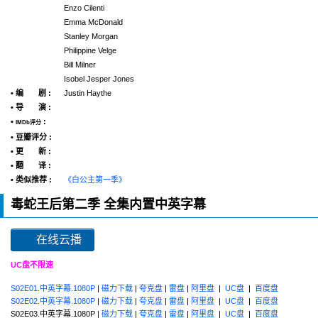
Enzo Cilenti
Emma McDonald
Stanley Morgan
Philippine Velge
Bill Milner
Isobel Jesper Jones
• 编 剧 :
Justin Haythe
• 导 演 :
•
:
IMDb评分
• 豆瓣评分 :
• 更 新 :
• 翻 译 :
• 类似推荐 :
《白公主第一季》
毒蛇王后第二季 全集内置中英字幕
在线云播
UC盘不限速
S02E01.中英字幕.1080P
|
磁力下载
|
夸克盘
|
雷盘
|
阿里盘
|
UC盘
|
百度盘
S02E02.中英字幕.1080P
|
磁力下载
|
夸克盘
|
雷盘
|
阿里盘
|
UC盘
|
百度盘
S02E03.中英字幕.1080P |
磁力下载
|
夸克盘
|
雷盘
|
阿里盘
|
UC盘
|
百度盘