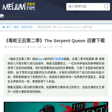
首页
>
美剧
>
剧情/历史
> 《毒蛇王后第二季》The Serpent Queen 迅雷下载
《毒蛇王后第二季》The Serpent Queen 迅雷下载
2024/08/31 21:00
5,310 浏览
0 评论
0 赞
《毒蛇王后第二季》是由
Starz
制作的
历史
剧情
剧集，在第二季中凯瑟琳·德·美第
奇的儿子查尔斯九世已经成年，她是法国摄政王。一位名叫伊迪丝的新神秘先知
获得了忠实的追随者，他们发誓要挑战当前的宗教制度，引发了全国各地的紧张
局势。由于受到日益加剧的压力的威胁，分裂的法院转向了自己的自私利益计
划。贵斯家族做出了邪恶的行为，而波旁王朝则转向一位熟悉的外国君主，英国
女王伊丽莎白一世，希望获得个人利益。
随着法国陷入政治和宗教动荡，凯瑟琳努力维持自己的权力，但这位毒蛇女王将
尽一切努力重新获得控制权。