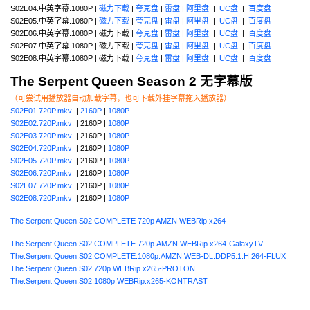
S02E04.中英字幕.1080P |
磁力下载
|
夸克盘
|
雷盘
|
阿里盘
|
UC盘
|
百度盘
S02E05.中英字幕.1080P |
磁力下载
|
夸克盘
|
雷盘
|
阿里盘
|
UC盘
|
百度盘
S02E06.中英字幕.1080P | 磁力下载 |
夸克盘
|
雷盘
|
阿里盘
|
UC盘
|
百度盘
S02E07.中英字幕.1080P | 磁力下载 |
夸克盘
|
雷盘
|
阿里盘
|
UC盘
|
百度盘
S02E08.中英字幕.1080P | 磁力下载 |
夸克盘
|
雷盘
|
阿里盘
|
UC盘
|
百度盘
The Serpent Queen Season 2 无字幕版
（可尝试用播放器自动加载字幕，也可下载外挂字幕拖入播放器）
S02E01.720P.mkv
|
2160P
|
1080P
S02E02.720P.mkv
| 2160P |
1080P
S02E03.720P.mkv
| 2160P |
1080P
S02E04.720P.mkv
| 2160P |
1080P
S02E05.720P.mkv
| 2160P |
1080P
S02E06.720P.mkv
| 2160P |
1080P
S02E07.720P.mkv
| 2160P |
1080P
S02E08.720P.mkv
| 2160P |
1080P
The Serpent Queen S02 COMPLETE 720p AMZN WEBRip x264
The.Serpent.Queen.S02.COMPLETE.720p.AMZN.WEBRip.x264-GalaxyTV
The.Serpent.Queen.S02.COMPLETE.1080p.AMZN.WEB-DL.DDP5.1.H.264-FLUX
The.Serpent.Queen.S02.720p.WEBRip.x265-PROTON
The.Serpent.Queen.S02.1080p.WEBRip.x265-KONTRAST