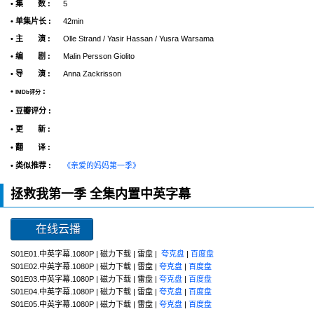
• 集 数 :
5
• 单集片长 :
42min
• 主 演 :
Olle Strand / Yasir Hassan / Yusra Warsama
• 编 剧 :
Malin Persson Giolito
• 导 演 :
Anna Zackrisson
•
:
IMDb评分
• 豆瓣评分 :
• 更 新 :
• 翻 译 :
• 类似推荐 :
《亲爱的妈妈第一季》
拯救我第一季 全集内置中英字幕
在线云播
S01E01.中英字幕.1080P | 磁力下载 | 雷盘 |
夸克盘
|
百度盘
S01E02.中英字幕.1080P | 磁力下载 | 雷盘 |
夸克盘
|
百度盘
S01E03.中英字幕.1080P | 磁力下载 | 雷盘 |
夸克盘
|
百度盘
S01E04.中英字幕.1080P | 磁力下载 | 雷盘 |
夸克盘
|
百度盘
S01E05.中英字幕.1080P | 磁力下载 | 雷盘 |
夸克盘
|
百度盘