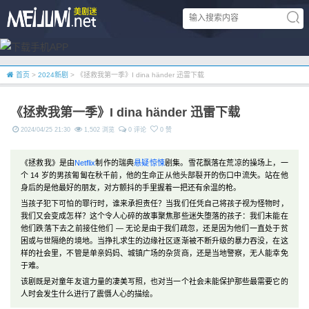
首页
>
2024新剧
> 《拯救我第一季》I dina händer 迅雷下载
《拯救我第一季》I dina händer 迅雷下载
2024/04/25 21:30
1,502 浏览
0 评论
0 赞
《拯救我》是由
Netflix
制作的瑞典
悬疑
惊悚
剧集。雪花飘落在荒凉的操场上，一
个 14 岁的男孩匍匐在秋千前，他的生命正从他头部裂开的伤口中流失。站在他
身后的是他最好的朋友，对方颤抖的手里握着一把还有余温的枪。
当孩子犯下可怕的罪行时，谁来承担责任？当我们任凭自己将孩子视为怪物时，
我们又会变成怎样？这个令人心碎的故事聚焦那些迷失堕落的孩子：我们未能在
他们跌落下去之前接住他们 — 无论是由于我们疏忽，还是因为他们一直处于贫
困或与世隔绝的境地。当挣扎求生的边缘社区逐渐被不断升级的暴力吞没，在这
样的社会里，不管是单亲妈妈、城镇广场的杂货商，还是当地警察，无人能幸免
于难。
该剧既是对童年友谊力量的凄美写照，也对当一个社会未能保护那些最需要它的
人时会发生什么进行了震慑人心的描绘。