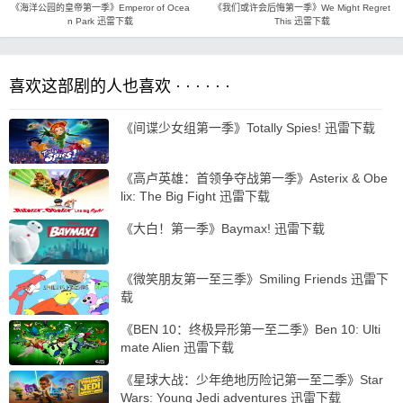
《海洋公园的皇帝第一季》Emperor of Ocea
《我们或许会后悔第一季》We Might Regret
n Park 迅雷下载
This 迅雷下载
喜欢这部剧的人也喜欢 · · · · · ·
《间谍少女组第一季》Totally Spies! 迅雷下载
《高卢英雄：首领争夺战第一季》Asterix & Obe
lix: The Big Fight 迅雷下载
《大白！第一季》Baymax! 迅雷下载
《微笑朋友第一至三季》Smiling Friends 迅雷下
载
《BEN 10：终极异形第一至二季》Ben 10: Ulti
mate Alien 迅雷下载
《星球大战：少年绝地历险记第一至二季》Star
Wars: Young Jedi adventures 迅雷下载