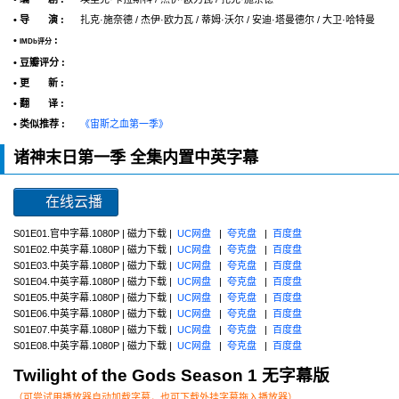
• 导 演 :
扎克·施奈德 / 杰伊·欧力瓦 / 蒂姆·沃尔 / 安迪·塔曼德尔 / 大卫·哈特曼
•
:
IMDb评分
• 豆瓣评分 :
• 更 新 :
• 翻 译 :
• 类似推荐 :
《宙斯之血第一季》
诸神末日第一季 全集内置中英字幕
在线云播
S01E01.官中字幕.1080P | 磁力下载 |
UC网盘
|
夸克盘
|
百度盘
S01E02.中英字幕.1080P | 磁力下载 |
UC网盘
|
夸克盘
|
百度盘
S01E03.中英字幕.1080P | 磁力下载 |
UC网盘
|
夸克盘
|
百度盘
S01E04.中英字幕.1080P | 磁力下载 |
UC网盘
|
夸克盘
|
百度盘
S01E05.中英字幕.1080P | 磁力下载 |
UC网盘
|
夸克盘
|
百度盘
S01E06.中英字幕.1080P | 磁力下载 |
UC网盘
|
夸克盘
|
百度盘
S01E07.中英字幕.1080P | 磁力下载 |
UC网盘
|
夸克盘
|
百度盘
S01E08.中英字幕.1080P | 磁力下载 |
UC网盘
|
夸克盘
|
百度盘
Twilight of the Gods Season 1 无字幕版
（可尝试用播放器自动加载字幕，也可下载外挂字幕拖入播放器）