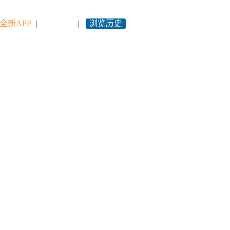
全新APP
|
永久网址
|
浏览历史