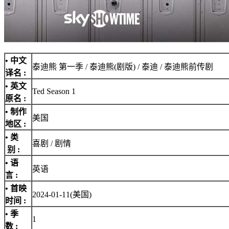
• 中文
泰迪熊 第一季 / 泰迪熊(剧版) / 泰迪 / 泰迪熊前传剧
译名 :
• 英文
Ted Season 1
原名 :
• 制作
美国
地区 :
• 类
喜剧 / 剧情
别 :
• 语
英语
言 :
• 首映
2024-01-11(美国)
时间 :
• 季
1
数 :