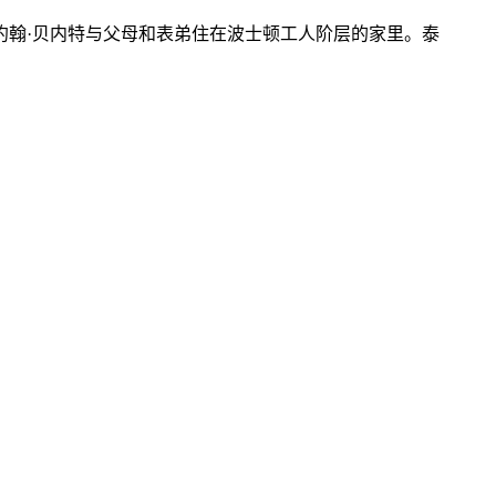
的约翰·贝内特与父母和表弟住在波士顿工人阶层的家里。泰