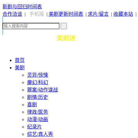
新剧与回归时间表
合作洽谈
|
手机版
|
美剧更新时间表
|
求片/留言
|
收藏本站
|
首页
美剧
灵异/惊悚
魔幻/科幻
罪案/动作谍战
剧情/历史
喜剧
律政/医务
动漫/动画
纪录片
综艺/真人秀