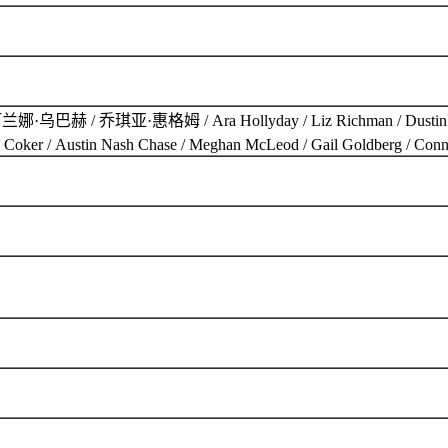
/ 乔琪亚·惠格姆 / Ara Hollyday / Liz Richman / Dusti
 Coker / Austin Nash Chase / Meghan McLeod / Gail Goldberg / Conn