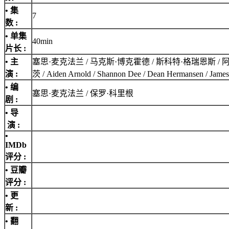
• 集
7
数 :
• 单集
40min
片长 :
• 主
塞思·麦克法兰 / 马克斯·博克霍德 / 斯科特·格瑞恩斯 / 阿兰娜·乌巴赫 
演 :
茨 / Aiden Arnold / Shannon Dee / Dean Hermansen / James
• 编
塞思·麦克法兰 / 保罗·科里根
剧 :
• 导
演 :
•
IMDb
评分
:
• 豆瓣
评分 :
• 更
新 :
• 翻