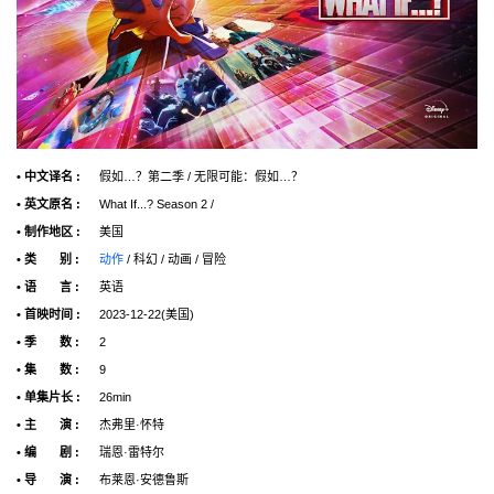
• 中文译名 :
假如…？第二季 / 无限可能：假如…？
• 英文原名 :
What If...? Season 2 /
• 制作地区 :
美国
• 类 别 :
动作
/ 科幻 / 动画 / 冒险
• 语 言 :
英语
• 首映时间 :
2023-12-22(美国)
• 季 数 :
2
• 集 数 :
9
• 单集片长 :
26min
• 主 演 :
杰弗里·怀特
• 编 剧 :
瑞恩·雷特尔
• 导 演 :
布莱恩·安德鲁斯