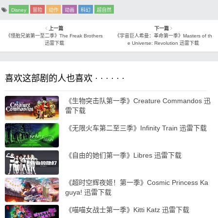
Disney
冒险
动作
动画
科幻
超自然
上一篇
下一篇
《怪胎兄弟第一至二季》The Freak Brothers
《宇宙巨人希曼：革命第一季》Masters of th
迅雷下载
e Universe: Revolution 迅雷下载
喜欢这部剧的人也喜欢 · · · · · ·
《生物突击队第一季》Creature Commandos 迅
雷下载
《无限火车第二至三季》Infinity Train 迅雷下载
《自由的她们第一季》Libres 迅雷下载
《超时空辉夜姬！第一季》Cosmic Princess Ka
guya! 迅雷下载
《喵喵女战士第一季》Kitti Katz 迅雷下载