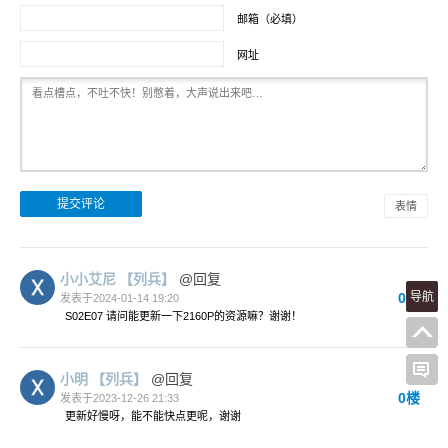
邮箱（必填）
网址
表情
小小艾尼
【列兵】
@回复
0楼
导航
发表于2024-01-14 19:20
S02E07 请问能更新一下2160P的资源嘛？谢谢！
小明
【列兵】
@回复
0楼
发表于2023-12-26 21:33
更新好慢呀，能不能快点更呢，谢谢