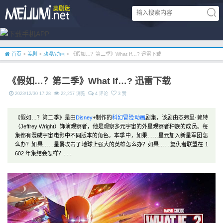
首页
>
美剧
>
动漫/动画
> 《假如…？第二季》What If…? 迅雷下载
《假如…？第二季》What If…? 迅雷下载
2023/12/30 17:28
22,257 浏览
4 评论
3 赞
《假如…？第二季》是由
Disney
+制作的
科幻
冒险
动画
剧集，该剧由杰弗里·赖特
（Jeffrey Wright）饰演观察者，他是观察多元宇宙的外星观察者种族的成员。每
集都有漫威宇宙电影中不同版本的角色。本季中，如果……星云加入新星军团怎
么办？如果……星爵攻击了地球上强大的英雄怎么办？如果……复仇者联盟在 1
602 年集结会怎样？......