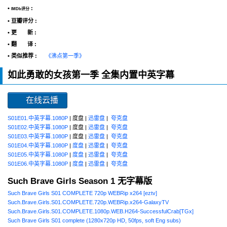
•
:
IMDb评分
• 豆瓣评分 :
• 更 新 :
• 翻 译 :
• 类似推荐 :
《沸点第一季》
如此勇敢的女孩第一季 全集内置中英字幕
在线云播
S01E01.中英字幕.1080P
| 度盘 |
迅雷盘
|
夸克盘
S01E02.中英字幕.1080P
| 度盘 |
迅雷盘
|
夸克盘
S01E03.中英字幕.1080P
| 度盘 |
迅雷盘
|
夸克盘
S01E04.中英字幕.1080P
|
度盘
|
迅雷盘
|
夸克盘
S01E05.中英字幕.1080P
|
度盘
|
迅雷盘
|
夸克盘
S01E06.中英字幕.1080P
|
度盘
|
迅雷盘
|
夸克盘
Such Brave Girls Season 1 无字幕版
Such Brave Girls S01 COMPLETE 720p WEBRip x264 [eztv]
Such.Brave.Girls.S01.COMPLETE.720p.WEBRip.x264-GalaxyTV
Such.Brave.Girls.S01.COMPLETE.1080p.WEB.H264-SuccessfulCrab[TGx]
Such Brave Girls S01 complete (1280x720p HD, 50fps, soft Eng subs)