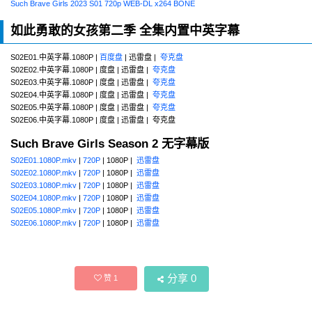
Such Brave Girls 2023 S01 720p WEB-DL x264 BONE
如此勇敢的女孩第二季 全集内置中英字幕
S02E01.中英字幕.1080P |
百度盘
| 迅雷盘 |
夸克盘
S02E02.中英字幕.1080P | 度盘 | 迅雷盘 |
夸克盘
S02E03.中英字幕.1080P | 度盘 | 迅雷盘 |
夸克盘
S02E04.中英字幕.1080P | 度盘 | 迅雷盘 |
夸克盘
S02E05.中英字幕.1080P | 度盘 | 迅雷盘 |
夸克盘
S02E06.中英字幕.1080P | 度盘 | 迅雷盘 | 夸克盘
Such Brave Girls Season 2 无字幕版
S02E01.1080P.mkv
|
720P
| 1080P |
迅雷盘
S02E02.1080P.mkv
|
720P
| 1080P |
迅雷盘
S02E03.1080P.mkv
|
720P
| 1080P |
迅雷盘
S02E04.1080P.mkv
|
720P
| 1080P |
迅雷盘
S02E05.1080P.mkv
|
720P
| 1080P |
迅雷盘
S02E06.1080P.mkv
|
720P
| 1080P |
迅雷盘
分享
0
赞
1