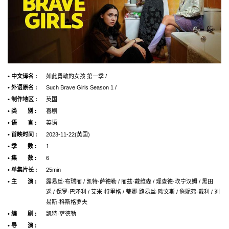
• 中文译名 :
如此勇敢的女孩 第一季 /
• 外语原名 :
Such Brave Girls Season 1 /
• 制作地区 :
英国
• 类 别 :
喜剧
• 语 言 :
英语
• 首映时间 :
2023-11-22(英国)
• 季 数 :
1
• 集 数 :
6
• 单集片长 :
25min
• 主 演 :
露易丝·布瑞丽 / 凯特·萨德勒 / 丽兹·戴维森 / 理查德·坎宁汉姆 / 黑田
遥 / 保罗·巴泽利 / 艾米·特里格 / 蒂娜·路易丝·欧文斯 / 詹妮弗·戴利 / 刘
易斯·科斯格罗夫
• 编 剧 :
凯特·萨德勒
• 导 演 :