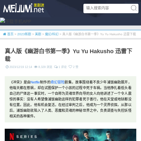
首页
>
2023新剧
>
美剧
>
魔幻/科幻
> 真人版《幽游白书第一季》Yu Yu Hakusho 迅雷下载
真人版《幽游白书第一季》Yu Yu Hakusho 迅雷下
载
2023/12/19 12:14
8,329 浏览
1 评论
2 赞
《冲突》是由
Netflix
制作的
奇幻
冒险
剧集，故事围绕着不良少年浦饭幽助展开，
他每天都在惹祸，却在试图保护一个小孩的过程中死于车祸。当他挣扎着低头看
自己的尸体这一事实时，一个自称为灵魂世界向导的女人向他讲述了一个令人震
惊的事实：没有人希望像浦饭幽助这样的犯罪者死于善行，他在天堂或地狱都没
有位置。因此，他有机会复活，在经过审判之后，他成为一个灵界侦探。从那以
后，浦饭幽助就陷入了人类、恶魔和灵魂的神秘世界之中，负责调查与失控妖怪
相关的各种案件。