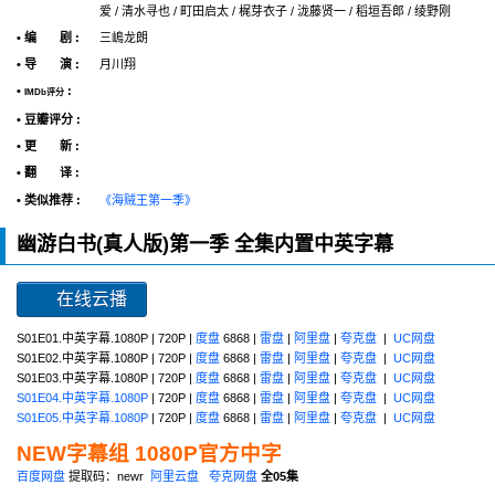
爱 / 清水寻也 / 町田启太 / 梶芽衣子 / 泷藤贤一 / 稻垣吾郎 / 绫野刚
• 编 剧 :
三嶋龙朗
• 导 演 :
月川翔
•
:
IMDb评分
• 豆瓣评分 :
• 更 新 :
• 翻 译 :
• 类似推荐 :
《海贼王第一季》
幽游白书(真人版)第一季 全集内置中英字幕
在线云播
S01E01.中英字幕.1080P | 720P |
度盘
6868 |
雷盘
|
阿里盘
|
夸克盘
|
UC网盘
S01E02.中英字幕.1080P | 720P |
度盘
6868 |
雷盘
|
阿里盘
|
夸克盘
|
UC网盘
S01E03.中英字幕.1080P | 720P |
度盘
6868 |
雷盘
|
阿里盘
|
夸克盘
|
UC网盘
S01E04.中英字幕.1080P
| 720P |
度盘
6868 |
雷盘
|
阿里盘
|
夸克盘
|
UC网盘
S01E05.中英字幕.1080P
| 720P |
度盘
6868 |
雷盘
|
阿里盘
|
夸克盘
|
UC网盘
NEW字幕组 1080P官方中字
百度网盘
提取码：newr
阿里云盘
夸克网盘
全05集