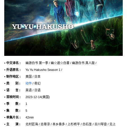
• 中文译名 :
幽游白书 第一季 / 幽☆遊☆白書 / 幽游白书 真人版 /
• 外语原名 :
Yu Yu Hakusho Season 1 /
• 制作地区 :
美国 / 日本
• 类 别 :
动作
/ 奇幻
• 语 言 :
英语 / 日语
• 首映时间 :
2023-12-14(美国)
• 季 数 :
1
• 集 数 :
5
• 单集片长 :
42min
• 主 演 :
北村匠海 / 志尊淳 / 本乡奏多 / 上杉柊平 / 白石圣 / 古川琴音 / 见上