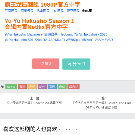
霸王龙压制组 1080P官方中字
百度网盘
阿里云盘
迅雷网盘
UC网盘
夸克网盘
全05集
Yu Yu Hakusho Season 1
合辑内置Netflix官方中字
YuYu Hakusho (Japanese: 幽遊白書, Hepburn: YūYū Hakusho) - 2023
Yu.Yu.Hakusho.S01.720p.ITA-JAP.MULTI.WEBRip.x265.AAC-V3SP4EV3R
分享
0
赞
2
Netflix
冒险
剧情
动作
喜剧
奇幻
超自然
上一篇
下一篇
《23号灯塔第一季》Beacon 23 迅雷下载
《凯洛的末日日常第一季》Carol & The End
Of The World 迅雷下载
喜欢这部剧的人也喜欢 · · · · · ·