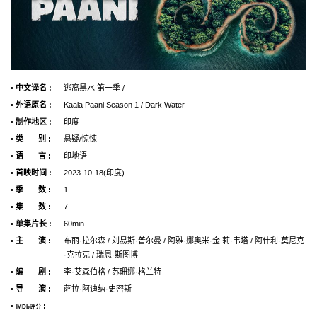
• 中文译名 :
逃离黑水 第一季 /
• 外语原名 :
Kaala Paani Season 1 / Dark Water
• 制作地区 :
印度
• 类 别 :
悬疑/惊悚
• 语 言 :
印地语
• 首映时间 :
2023-10-18(印度)
• 季 数 :
1
• 集 数 :
7
• 单集片长 :
60min
• 主 演 :
布丽·拉尔森 / 刘易斯·普尔曼 / 阿雅·娜奥米·金 莉·韦塔 / 阿什利·莫尼克
·克拉克 / 瑞恩·斯图博
• 编 剧 :
李·艾森伯格 / 苏珊娜·格兰特
• 导 演 :
萨拉·阿迪纳·史密斯
•
:
IMDb评分