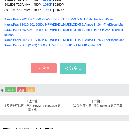
S01E06.720P.mkv | 480P |
1080P
| 2160P
S01E07.720P.mkv | 480P |
1080P
| 2160P
Kaala.Paani.2023.S01.720p.NF.WEB-DL.MULTi.AAC2.0.H.264-TheBiscuitMan
Kaala.Paani.2023.S01.1080p.NF.WEB-DL.MULTi.DD+5.1.Atmos.H.264-TheBiscuitMan
Kaala.Paani.2023.S01.1080p.NF.WEB-DL.MULTi.DD+5.1.Atmos.HDR.H.265-TheBisc
uitMan
Kaala.Paani.2023.S01.2160p.NF.WEB-DL.MULTi.DD+5.1.Atmos.H.265-TheBiscuitMan
Kaala Paani S01 (2023).1080p.NF.WEB-DL.DDP 5.1.MSUB.x264-KIN
分享
0
赞
0
Netflix
悬疑
惊悚
上一篇
下一篇
《天堂生存战第一季》Surviving Paradise 迅
《爱沙尼亚号第一季》Estonia 迅雷下载
雷下载