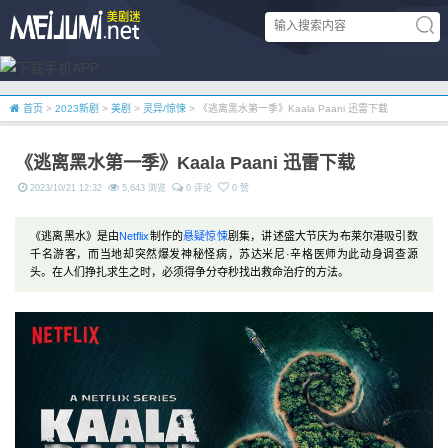
首页
>
2023新剧
>
美剧
>
灵异/惊悚
> 《逃离黑水第一季》Kaala Paani 迅雷下载
《逃离黑水第一季》Kaala Paani 迅雷下载
2023/10/21 12:32
5,643 浏览
0 评论
0 赞
《逃离黑水》是由
Netflix
制作的
悬疑
惊悚
剧集，讲述盛大节庆为布莱尔港吸引数
千名游客，而当地却突然爆发神秘怪病，苏达米尼·辛格医师为此动身调查源
头。在人们挣扎求生之时，必须得争分夺秒找出救命治疗的方法。