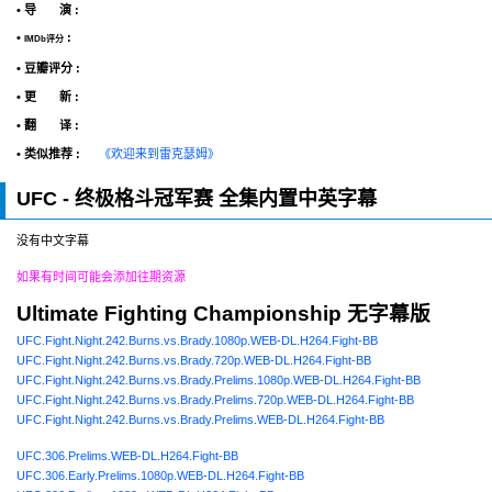
• 导 演 :
•
:
IMDb评分
• 豆瓣评分 :
• 更 新 :
• 翻 译 :
• 类似推荐 :
《欢迎来到雷克瑟姆》
UFC - 终极格斗冠军赛 全集内置中英字幕
没有中文字幕
如果有时间可能会添加往期资源
Ultimate Fighting Championship 无字幕版
UFC.Fight.Night.242.Burns.vs.Brady.1080p.WEB-DL.H264.Fight-BB
UFC.Fight.Night.242.Burns.vs.Brady.720p.WEB-DL.H264.Fight-BB
UFC.Fight.Night.242.Burns.vs.Brady.Prelims.1080p.WEB-DL.H264.Fight-BB
UFC.Fight.Night.242.Burns.vs.Brady.Prelims.720p.WEB-DL.H264.Fight-BB
UFC.Fight.Night.242.Burns.vs.Brady.Prelims.WEB-DL.H264.Fight-BB
UFC.306.Prelims.WEB-DL.H264.Fight-BB
UFC.306.Early.Prelims.1080p.WEB-DL.H264.Fight-BB