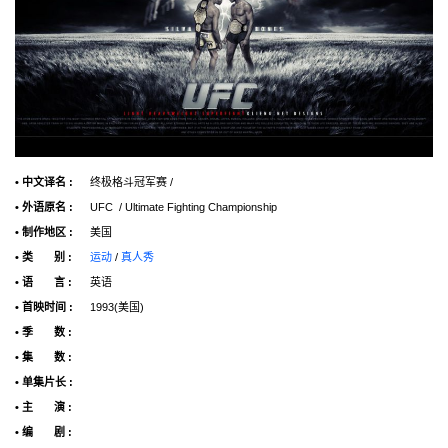
• 中文译名 :
终极格斗冠军赛 /
• 外语原名 :
UFC / Ultimate Fighting Championship
• 制作地区 :
美国
• 类 别 :
运动
/
真人秀
• 语 言 :
英语
• 首映时间 :
1993(美国)
• 季 数 :
• 集 数 :
• 单集片长 :
• 主 演 :
• 编 剧 :