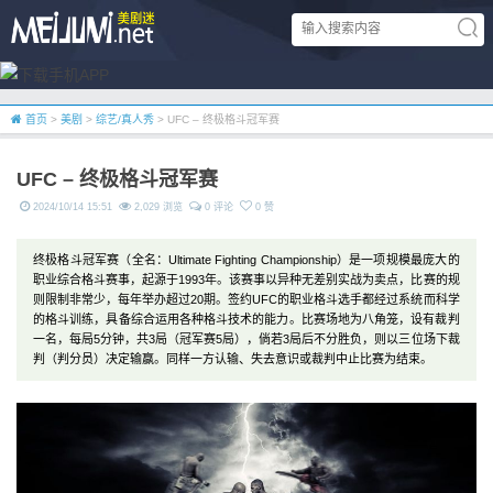
首页
>
美剧
>
综艺/真人秀
> UFC – 终极格斗冠军赛
UFC – 终极格斗冠军赛
2024/10/14 15:51
2,029 浏览
0 评论
0 赞
终极格斗冠军赛（全名：Ultimate Fighting Championship）是一项规模最庞大的
职业综合格斗赛事，起源于1993年。该赛事以异种无差别实战为卖点，比赛的规
则限制非常少，每年举办超过20期。签约UFC的职业格斗选手都经过系统而科学
的格斗训练，具备综合运用各种格斗技术的能力。比赛场地为八角笼，设有裁判
一名，每局5分钟，共3局（冠军赛5局），倘若3局后不分胜负，则以三位场下裁
判（判分员）决定输赢。同样一方认输、失去意识或裁判中止比赛为结束。