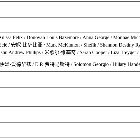
 Donovan Louis Bazemore / Anna George / Monnae Michaell /
 安妮·比萨比亚 / Mark McKinnon / Shefik / Shannon Destiny Ryan / 
 Justin Andrew Phillips / 米歇尔·维塞奇 / Sarah Cooper / Liza Treyger /
·爱德华兹 / E·R·费特马斯特 / Solomon Georgio / Hillary Handelsma