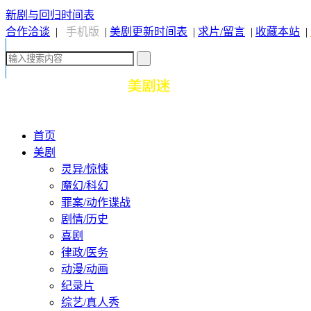
新剧与回归时间表
合作洽谈
|
手机版
|
美剧更新时间表
|
求片/留言
|
收藏本站
|
首页
美剧
灵异/惊悚
魔幻/科幻
罪案/动作谍战
剧情/历史
喜剧
律政/医务
动漫/动画
纪录片
综艺/真人秀