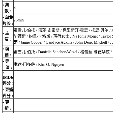
• 集
8
数 :
• 单集
26min
片长 :
蜜雪儿·伯托 / 塔莎·史密斯 / 克里斯汀·霍恩 / 托恩·贝尔 / Anissa Felix /
• 主
毕薇斯 / 约旦·卡洛斯 / 薄荷女士 / NaTonia Monét / Taylor Selé /
演 :
蒂 / Jamie Cooper / Candyce Adkins / John-Deric Mitchell /
• 编
蜜雪儿·伯托 / Danielle Sanchez-Witzel / 格蕾丝·爱德华兹 / 伊恩
剧 :
• 导
琳达·门多萨 / Kim O. Nguyen
演 :
•
IMDb
评分
:
• 豆瓣
评分 :
• 更
新 :