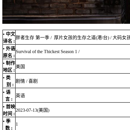
• 中文
胖者生存 第一季 / 厚片女孩的生存之道(港/台) / 大码
译名 :
• 外语
Survival of the Thickest Season 1 /
原名 :
• 制作
美国
地区 :
• 类
剧情 / 喜剧
别 :
• 语
英语
言 :
• 首映
2023-07-13(美国)
时间 :
• 季
1
数 :