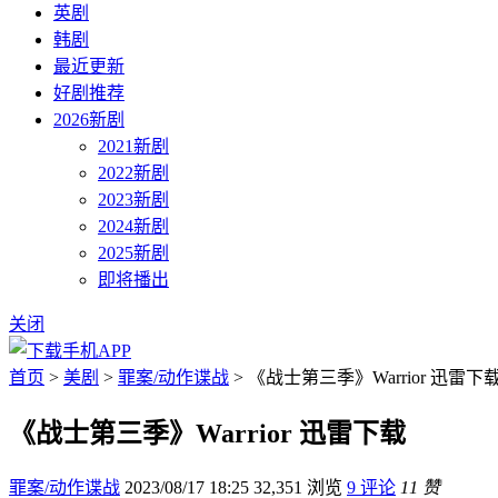
英剧
韩剧
最近更新
好剧推荐
2026新剧
2021新剧
2022新剧
2023新剧
2024新剧
2025新剧
即将播出
关闭
首页
>
美剧
>
罪案/动作谍战
> 《战士第三季》Warrior 迅雷下
《战士第三季》Warrior 迅雷下载
罪案/动作谍战
2023/08/17 18:25
32,351 浏览
9 评论
11 赞