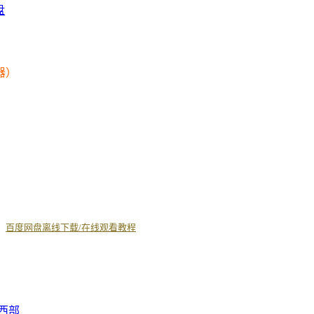
盘
器）
丨
百度网盘离线下载/在线观看教程
西部