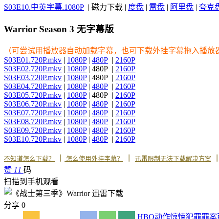
S03E10.中英字幕.1080P
| 磁力下载 |
度盘
|
雷盘
|
阿里盘
|
夸克
Warrior Season 3 无字幕版
（可尝试用播放器自动加载字幕，也可下载外挂字幕拖入播放
S03E01.720P.mkv
|
1080P
|
480P
|
2160P
S03E02.720P.mkv
|
1080P
| 480P |
2160P
S03E03.720P.mkv
|
1080P
| 480P |
2160P
S03E04.720P.mkv
|
1080P
|
480P
|
2160P
S03E05.720P.mkv
|
1080P
| 480P |
2160P
S03E06.720P.mkv
|
1080P
|
480P
|
2160P
S03E07.720P.mkv
|
1080P
|
480P
|
2160P
S03E08.720P.mkv
|
1080P
|
480P
|
2160P
S03E09.720P.mkv
|
1080P
|
480P
|
2160P
S03E10.720P.mkv
|
1080P
|
480P
|
2160P
丨
丨
不知道怎么下载？
怎么使用外挂字幕？
迅雷限制无法下载解决方案
赞
11
码
扫描到手机观看
分享
0
HBO
动作
惊悚
犯罪
罪案