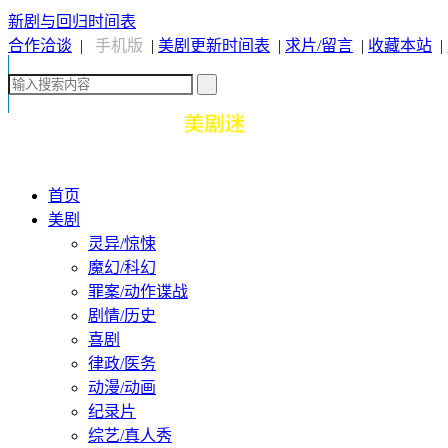
新剧与回归时间表
合作洽谈
|
手机版
|
美剧更新时间表
|
求片/留言
|
收藏本站
|
首页
美剧
灵异/惊悚
魔幻/科幻
罪案/动作谍战
剧情/历史
喜剧
律政/医务
动漫/动画
纪录片
综艺/真人秀