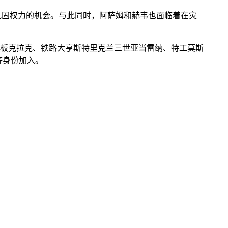
巩固权力的机会。与此同时，阿萨姆和赫韦也面临着在灾
老板克拉克、铁路大亨斯特里克兰三世亚当雷纳、特工莫斯
等身份加入。