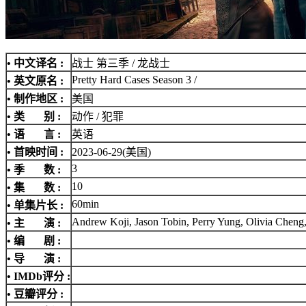
• 中文译名 :
战士 第三季 / 龙战士
Pretty Hard Cases Season 3 /
• 英文原名 :
• 制作地区 :
美国
• 类 别 :
动作 / 犯罪
• 语 言 :
英语
• 首映时间 :
2023-06-29(美国)
3
• 季 数 :
10
• 集 数 :
60min
• 单集片长 :
Andrew Koji, Jason Tobin, Perry Yung, Olivia Chen
• 主 演 :
• 编 剧 :
• 导 演 :
•
IMDb评分
:
• 豆瓣评分 :