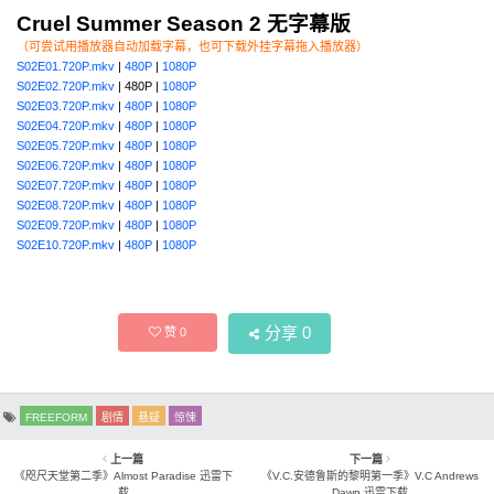
Cruel Summer Season 2 无字幕版
（可尝试用播放器自动加载字幕，也可下载外挂字幕拖入播放器）
S02E01.720P.mkv
|
480P
|
1080P
S02E02.720P.mkv
| 480P |
1080P
S02E03.720P.mkv
|
480P
|
1080P
S02E04.720P.mkv
|
480P
|
1080P
S02E05.720P.mkv
|
480P
|
1080P
S02E06.720P.mkv
|
480P
|
1080P
S02E07.720P.mkv
|
480P
|
1080P
S02E08.720P.mkv
|
480P
|
1080P
S02E09.720P.mkv
|
480P
|
1080P
S02E10.720P.mkv
|
480P
|
1080P
分享
0
赞
0
FREEFORM
剧情
悬疑
惊悚
上一篇
下一篇
《咫尺天堂第二季》Almost Paradise 迅雷下
《V.C.安德鲁斯的黎明第一季》V.C Andrews
载
Dawn 迅雷下载