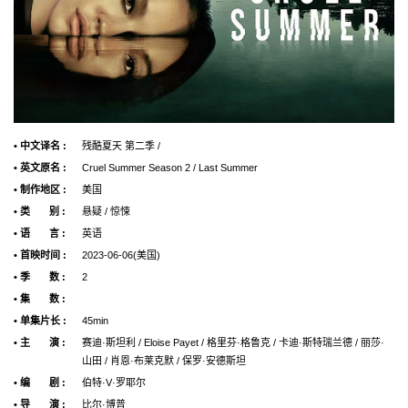
• 中文译名 :
残酷夏天 第二季 /
• 英文原名 :
Cruel Summer Season 2 / Last Summer
• 制作地区 :
美国
• 类 别 :
悬疑 / 惊悚
• 语 言 :
英语
• 首映时间 :
2023-06-06(美国)
• 季 数 :
2
• 集 数 :
• 单集片长 :
45min
• 主 演 :
赛迪·斯坦利 / Eloise Payet / 格里芬·格鲁克 / 卡迪·斯特瑞兰德 / 丽莎·
山田 / 肖恩·布莱克默 / 保罗·安德斯坦
• 编 剧 :
伯特·V·罗耶尔
• 导 演 :
比尔·博普