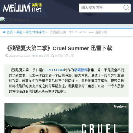
首页
>
美剧
>
罪案/动作谍战
> 《残酷夏天第二季》Cruel Summer 迅雷下载
《残酷夏天第二季》Cruel Summer 迅雷下载
2023/08/02 13:24
6,491 浏览
0 评论
0 赞
《残酷夏天第二季》是由
FREEFORM
制作的
悬疑
惊悚
剧集，第二季是完全不同
的全新故事，以太平洋西北部一个田园海滨小镇为背景，讲述了一段青少年友谊
的兴衰。故事发生在千禧年前后的三个时间线上，曲折地追踪了梅根、伊莎贝拉
和梅根最好的朋友卢克之间的早期友谊，发展起来的三角恋，以及一个令人震惊
的将彻底改变他们未来所有生活的谜团。