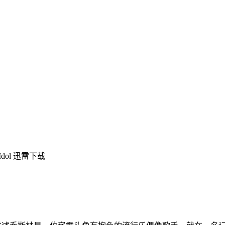
dol 迅雷下载