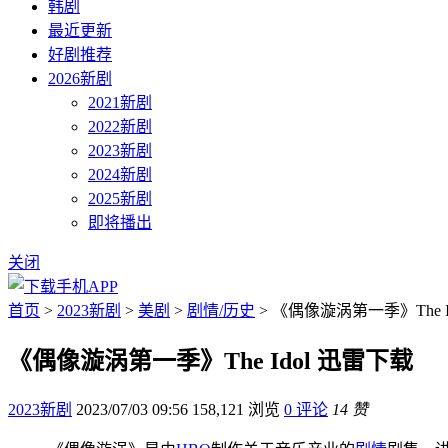
韩剧
最近更新
好剧推荐
2026新剧
2021新剧
2022新剧
2023新剧
2024新剧
2025新剧
即将播出
关闭
首页
>
2023新剧
>
美剧
>
剧情/历史
> 《偶像漩涡第一季》The I
《偶像漩涡第一季》The Idol 迅雷下载
2023新剧
2023/07/03 09:56
158,121 浏览
0 评论
14 赞