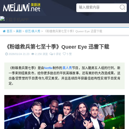
首页
>
美剧
>
综艺/真人秀
> 《粉雄救兵第七至十季》Queer Eye 迅雷下载
《粉雄救兵第七至十季》Queer Eye 迅雷下载
2026/01/24 21:23
2,150 浏览
0 评论
5 赞
《粉雄救兵第七季》是由
Netflix
制作的
真人秀
节目，加入酷男五人组的行列，新
一季来到纽奥良市，给你更多励志的平民英雄故事，还有美妙的大改造成果。这
出备受赞誉的节目勇夺九项艾美奖，并且连续四年获最佳结构性实境节目奖肯
定。