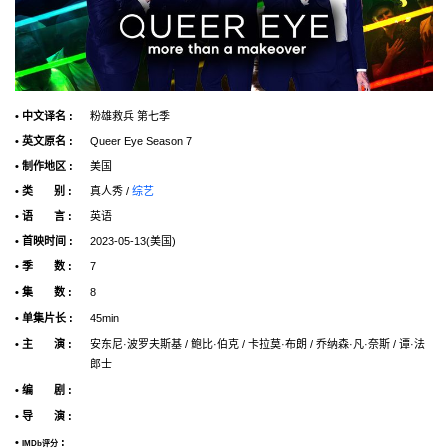
• 中文译名 :
粉雄救兵 第七季
• 英文原名 :
Queer Eye Season 7
• 制作地区 :
美国
• 类 别 :
真人秀 /
综艺
• 语 言 :
英语
• 首映时间 :
2023-05-13(美国)
• 季 数 :
7
• 集 数 :
8
• 单集片长 :
45min
• 主 演 :
安东尼·波罗夫斯基 / 鲍比·伯克 / 卡拉莫·布朗 / 乔纳森·凡·奈斯 / 谭·法
郎士
• 编 剧 :
• 导 演 :
•
:
IMDb评分