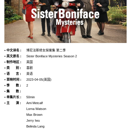
• 中文译名 :
博尼法斯修女探案集 第二季
• 英文原名 :
Sister Boniface Mysteries Season 2
• 制作地区 :
英国
• 类 别 :
喜剧
• 语 言 :
英语
• 首映时间 :
2023-04-05(英国)
• 季 数 :
2
• 集 数 :
• 单集片长 :
50min
• 主 演 :
Ami Metcalf
Lorna Watson
Max Brown
Jerry Iwu
Belinda Lang