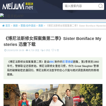
首页
>
美剧
>
罪案/动作谍战
>
英剧
> 《博尼法斯修女探案集第二季》Sister Boniface Mysteri
《博尼法斯修女探案集第二季》Sister Boniface My
steries 迅雷下载
2024/01/09 19:09
9,719 浏览
0 评论
0 赞
《博尼法斯修女探案集第二季》是由
BBC
制作的
犯罪
悬疑
剧集，第2季来到1960
年代，警察取证还很原始。博尼法斯修女重拾习惯，作为 Great Slaughter 警察
局的破案秘密武器回归，博尼法斯对法医学的信心只能与她对调查真相的热情相
媲美。