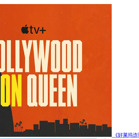
《好莱坞诈骗女