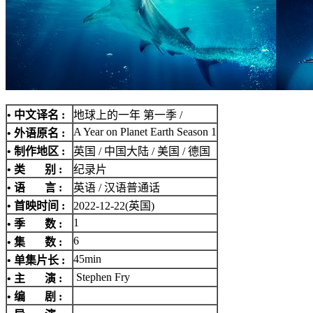
• 中文译名 :
地球上的一年 第一季 /
A Year on Planet Earth Season 1
• 外语原名 :
• 制作地区 :
英国 / 中国大陆 / 美国 / 德国
• 类 别 :
纪录片
• 语 言 :
英语 / 汉语普通话
• 首映时间 :
2022-12-22(英国)
1
• 季 数 :
6
• 集 数 :
45min
• 单集片长 :
Stephen Fry
• 主 演 :
• 编 剧 :