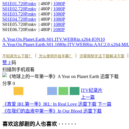
S01E01.720P.mkv
| 480P |
1080P
S01E02.720P.mkv
| 480P |
1080P
S01E03.720P.mkv
| 480P |
1080P
S01E04.720P.mkv
| 480P |
1080P
S01E05.720P.mkv | 480P |
1080P
S01E06.720P.mkv | 480P |
1080P
A.Year.On.Planet.Earth.S01.ITV.WEBRip.x264-ION10
A.Year.On.Planet.Earth.S01.1080p.ITV.WEBRip.AAC2.0.x264-Mi
丨
丨
不知道怎么下载？
怎么使用外挂字幕？
迅雷限制无法下载解决方案
赞
3
码
扫描到手机观看
分享
0
ITV
纪录片
上一篇
《真爱 IRL第一季》IRL: In Real Love 迅雷下载
下一篇
《在我们的血液中第一季》In Our Blood 迅雷下载
喜欢这部剧的人也喜欢 · · · · · ·