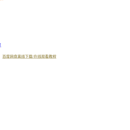
U
丨
百度网盘离线下载/在线观看教程