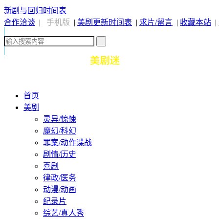
新剧与回归时间表
合作洽谈
|
手机版
|
美剧更新时间表
|
求片/留言
|
收藏本站
|
首页
美剧
灵异/惊悚
魔幻/科幻
罪案/动作谍战
剧情/历史
喜剧
律政/医务
动漫/动画
纪录片
综艺/真人秀