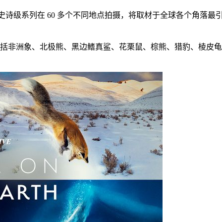
史诗级系列在 60 多个不同地点拍摄，将取材于全球各个角落
括非洲象、北极熊、黑边鳍真鲨、花栗鼠、棕熊、猎豹、棱皮龟