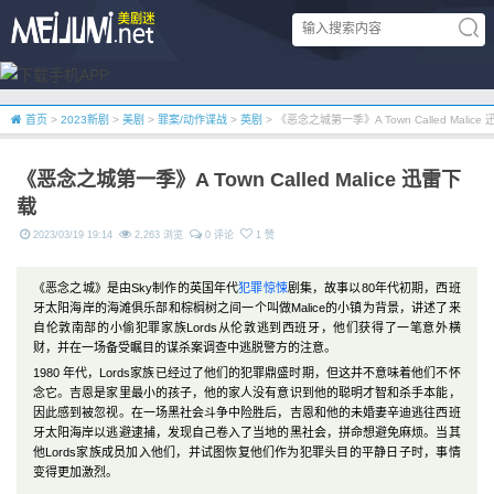
首页
>
2023新剧
>
美剧
>
罪案/动作谍战
>
英剧
> 《恶念之城第一季》A Town Called Malice
《恶念之城第一季》A Town Called Malice 迅雷下
载
2023/03/19 19:14
2,263 浏览
0 评论
1 赞
《恶念之城》是由Sky制作的英国年代
犯罪
惊悚
剧集，故事以80年代初期，西班
牙太阳海岸的海滩俱乐部和棕榈树之间一个叫做Malice的小镇为背景，讲述了来
自伦敦南部的小偷犯罪家族Lords从伦敦逃到西班牙，他们获得了一笔意外横
财，并在一场备受瞩目的谋杀案调查中逃脱警方的注意。
1980 年代，Lords家族已经过了他们的犯罪鼎盛时期，但这并不意味着他们不怀
念它。吉恩是家里最小的孩子，他的家人没有意识到他的聪明才智和杀手本能，
因此感到被忽视。在一场黑社会斗争中险胜后，吉恩和他的未婚妻辛迪逃往西班
牙太阳海岸以逃避逮捕，发现自己卷入了当地的黑社会，拼命想避免麻烦。当其
他Lords家族成员加入他们，并试图恢复他们作为犯罪头目的平静日子时，事情
变得更加激烈。