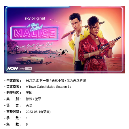
• 中文译名 :
恶念之城 第一季 / 恶意小镇 / 名为恶念的城
• 英文原名 :
A Town Called Malice Season 1 /
• 制作地区 :
英国
• 类 别 :
惊悚 / 犯罪
• 语 言 :
英语
• 首映时间 :
2023-03-16(英国)
• 季 数 :
1
• 集 数 :
8