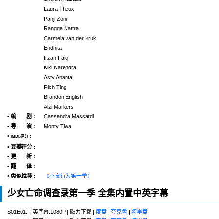
Laura Theux
Panji Zoni
Rangga Nattra
Carmela van der Kruk
Endhita
Irzan Faiq
Kiki Narendra
Asty Ananta
Rich Ting
Brandon English
Alzi Markers
• 编 剧 :
Cassandra Massardi
• 导 演 :
Monty Tiwa
•
:
IMDb评分
• 豆瓣评分 :
• 更 新 :
• 翻 译 :
• 类似推荐 :
《不良行为第一季》
少女亡命调查录第一季 全集内置中英字幕
S01E01.中英字幕.1080P | 磁力下载 |
度盘
|
夸克盘
|
阿里盘