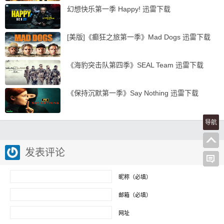
幻想快乐第一季 Happy! 迅雷下载
[美版]《癫狂之旅第一季》Mad Dogs 迅雷下载
《海豹突击队第四季》SEAL Team 迅雷下载
《保持沉默第一季》Say Nothing 迅雷下载
导航
发表评论
昵称（必填）
邮箱（必填）
网址