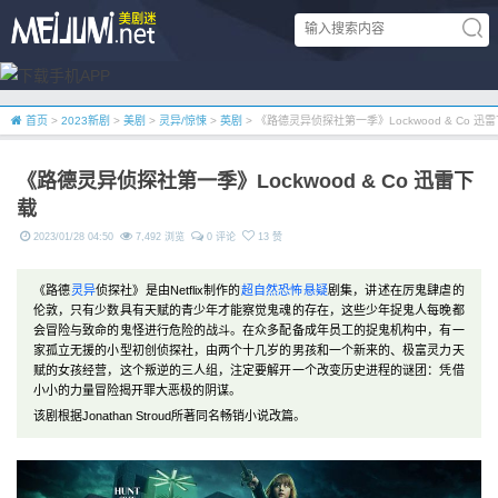
首页
>
2023新剧
>
美剧
>
灵异/惊悚
>
英剧
> 《路德灵异侦探社第一季》Lockwood & Co 迅
《路德灵异侦探社第一季》Lockwood & Co 迅雷下
载
2023/01/28 04:50
7,492 浏览
0 评论
13 赞
《路德
灵异
侦探社》是由Netflix制作的
超自然
恐怖
悬疑
剧集，讲述在厉鬼肆虐的
伦敦，只有少数具有天赋的青少年才能察觉鬼魂的存在，这些少年捉鬼人每晚都
会冒险与致命的鬼怪进行危险的战斗。在众多配备成年员工的捉鬼机构中，有一
家孤立无援的小型初创侦探社，由两个十几岁的男孩和一个新来的、极富灵力天
赋的女孩经营，这个叛逆的三人组，注定要解开一个改变历史进程的谜团：凭借
小小的力量冒险揭开罪大恶极的阴谋。
该剧根据Jonathan Stroud所著同名畅销小说改篇。