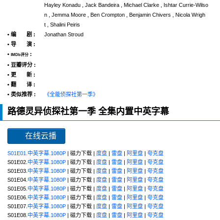
Hayley Konadu , Jack Bandeira , Michael Clarke , Ishtar Currie-Wilso
n , Jemma Moore , Ben Crompton , Benjamin Chivers , Nicola Wrigh
t , Shalini Peiris
• 编 剧 :
Jonathan Stroud
• 导 演 :
•
:
IMDb评分
• 豆瓣评分 :
• 更 新 :
• 翻 译 :
• 类似推荐 :
《全能侦探社第一季》
路德灵异侦探社第一季 全集内置中英字幕
在线云播
S01E01.中英字幕.1080P
| 磁力下载 |
度盘
|
雷盘
|
阿里盘
|
夸克盘
S01E02.
中英字幕.1080P
| 磁力下载 |
度盘
|
雷盘
|
阿里盘
|
夸克盘
S01E03.
中英字幕.1080P
| 磁力下载 |
度盘
|
雷盘
|
阿里盘
|
夸克盘
S01E04.
中英字幕.1080P
| 磁力下载 |
度盘
|
雷盘
|
阿里盘
|
夸克盘
S01E05.
中英字幕.1080P
| 磁力下载 |
度盘
|
雷盘
|
阿里盘
|
夸克盘
S01E06.
中英字幕.1080P
| 磁力下载 |
度盘
|
雷盘
|
阿里盘
|
夸克盘
S01E07.
中英字幕.1080P
| 磁力下载 |
度盘
|
雷盘
|
阿里盘
|
夸克盘
S01E08.
中英字幕.1080P
| 磁力下载 |
度盘
|
雷盘
|
阿里盘
|
夸克盘