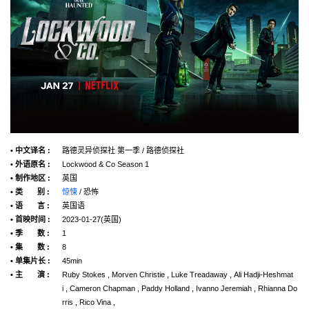
• 中文译名 :
路德灵异侦探社 第一季 / 路德侦探社
• 外语原名 :
Lockwood & Co Season 1
• 制作地区 :
英国
• 类 别 :
惊悚
/ 恐怖
• 语 言 :
英国语
• 首映时间 :
2023-01-27(英国)
• 季 数 :
1
• 集 数 :
8
• 单集片长 :
45min
• 主 演 :
Ruby Stokes , Morven Christie , Luke Treadaway , Ali Hadji-Heshmat
i , Cameron Chapman , Paddy Holland , Ivanno Jeremiah , Rhianna Do
rris , Rico Vina ,