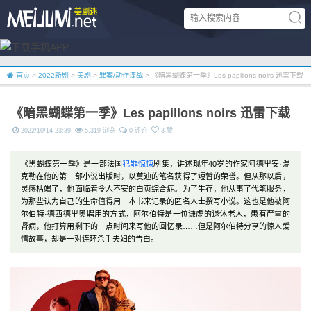
首页
>
2022新剧
>
美剧
>
罪案/动作谍战
> 《暗黑蝴蝶第一季》Les papillons noirs 迅雷下载
《暗黑蝴蝶第一季》Les papillons noirs 迅雷下载
2022/10/14 23:39
5,319 浏览
0 评论
3 赞
《黑蝴蝶第一季》是一部法国
犯罪
惊悚
剧集，讲述现年40岁的作家阿德里安·温
克勒在他的第一部小说出版时，以莫迪的笔名获得了短暂的荣誉。但从那以后，
灵感枯竭了，他面临着令人不安的白页综合症。为了生存，他从事了代笔服务，
为那些认为自己的生命值得用一本书来记录的匿名人士撰写小说。这也是他被阿
尔伯特·德西德里奥聘用的方式，阿尔伯特是一位谦虚的退休老人，患有严重的
肾病，他打算用剩下的一点时间来写他的回忆录……但是阿尔伯特分享的惊人爱
情故事，却是一对连环杀手夫妇的告白。