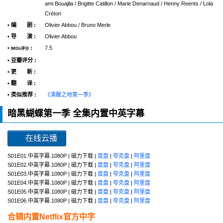
ami Bouajila / Brigitte Catillon / Marie Denarnaud / Henny Reents / Lola
Créton
• 编 剧 :
Olivier Abbou / Bruno Merle
• 导 演 :
Olivier Abbou
•
:
7.5
IMDb评分
• 豆瓣评分 :
• 更 新 :
• 翻 译 :
• 类似推荐 :
《清醒之地第一季》
暗黑蝴蝶第一季 全集内置中英字幕
在线云播
S01E01.中英字幕.1080P | 磁力下载 |
度盘
|
夸克盘
|
阿里盘
S01E02.中英字幕.1080P | 磁力下载 |
度盘
|
夸克盘
|
阿里盘
S01E03.中英字幕.1080P | 磁力下载 |
度盘
|
夸克盘
|
阿里盘
S01E04.中英字幕.1080P | 磁力下载 |
度盘
|
夸克盘
|
阿里盘
S01E05.中英字幕.1080P | 磁力下载 |
度盘
|
夸克盘
|
阿里盘
S01E06.中英字幕.1080P | 磁力下载 |
度盘
|
夸克盘
|
阿里盘
合辑内置Netflix官方中字