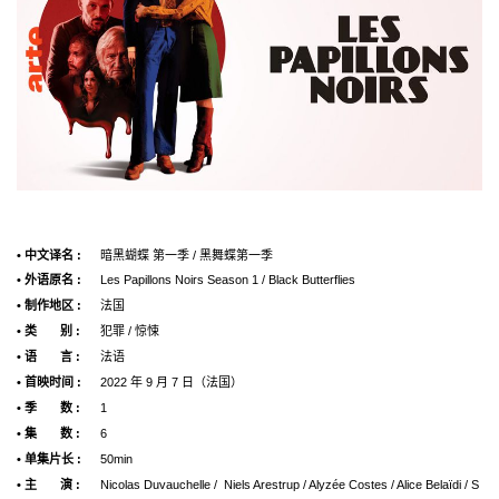
• 中文译名 :
暗黑蝴蝶 第一季 / 黑舞蝶第一季
• 外语原名 :
Les Papillons Noirs Season 1 / Black Butterflies
• 制作地区 :
法国
• 类 别 :
犯罪 / 惊悚
• 语 言 :
法语
• 首映时间 :
2022 年 9 月 7 日（法国）
• 季 数 :
1
• 集 数 :
6
• 单集片长 :
50min
• 主 演 :
Nicolas Duvauchelle / Niels Arestrup / Alyzée Costes / Alice Belaïdi / S