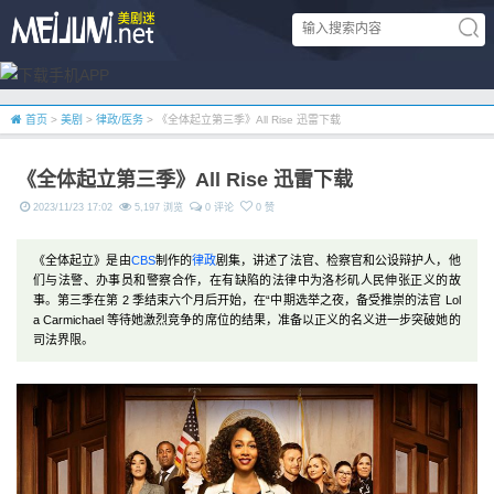
首页
>
美剧
>
律政/医务
> 《全体起立第三季》All Rise 迅雷下载
《全体起立第三季》All Rise 迅雷下载
2023/11/23 17:02
5,197 浏览
0 评论
0 赞
《全体起立》是由
CBS
制作的
律政
剧集，讲述了法官、检察官和公设辩护人，他
们与法警、办事员和警察合作，在有缺陷的法律中为洛杉矶人民伸张正义的故
事。第三季在第 2 季结束六个月后开始，在“中期选举之夜，备受推崇的法官 Lol
a Carmichael 等待她激烈竞争的席位的结果，准备以正义的名义进一步突破她的
司法界限。