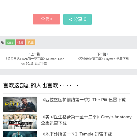
分享
0
赞
0
CBS
律政
犯罪
上一篇
下一篇
《孟买日记11/26第一至二季》Mumbai Diari
《空中救护第二季》Skymed 迅雷下载
es 26/11 迅雷下载
喜欢这部剧的人也喜欢 · · · · · ·
《匹兹堡医护前线第一季》The Pitt 迅雷下载
《实习医生格蕾第一至十二季》Grey’s Anatomy
全集迅雷下载
《地下诊所第一季》Temple 迅雷下载