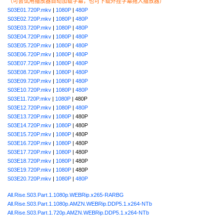
（可尝试用播放器自动加载字幕，也可下载外挂字幕拖入播放器）
S03E01.720P.mkv
|
1080P
|
480P
S03E02.720P.mkv
|
1080P
|
480P
S03E03.720P.mkv
|
1080P
|
480P
S03E04.720P.mkv
|
1080P
|
480P
S03E05.720P.mkv
|
1080P
|
480P
S03E06.720P.mkv
|
1080P
|
480P
S03E07.720P.mkv
|
1080P
|
480P
S03E08.720P.mkv
|
1080P
|
480P
S03E09.720P.mkv
|
1080P
|
480P
S03E10.720P.mkv
|
1080P
|
480P
S03E11.720P.mkv
|
1080P
| 480P
S03E12.720P.mkv
|
1080P
|
480P
S03E13.720P.mkv
|
1080P
| 480P
S03E14.720P.mkv
|
1080P
| 480P
S03E15.720P.mkv
|
1080P
| 480P
S03E16.720P.mkv
|
1080P
| 480P
S03E17.720P.mkv
|
1080P
| 480P
S03E18.720P.mkv
|
1080P
| 480P
S03E19.720P.mkv
|
1080P
| 480P
S03E20.720P.mkv
|
1080P
|
480P
All.Rise.S03.Part.1.1080p.WEBRip.x265-RARBG
All.Rise.S03.Part.1.1080p.AMZN.WEBRip.DDP5.1.x264-NTb
All.Rise.S03.Part.1.720p.AMZN.WEBRip.DDP5.1.x264-NTb