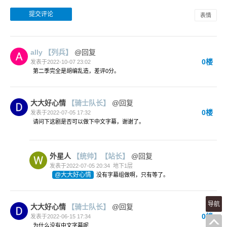
表情
ally
【列兵】
@回复
0楼
发表于2022-10-07 23:02
第二季完全是胡编乱造，差评0分。
大大好心情
【骑士队长】
@回复
0楼
发表于2022-07-05 17:32
请问下这剧是否可以做下中文字幕，谢谢了。
外星人
【统帅】
【站长】
@回复
发表于2022-07-05 20:34
地下1层
@大大好心情
没有字幕组做啊，只有等了。
导航
大大好心情
【骑士队长】
@回复
0楼
发表于2022-06-15 17:34
为什么没有中文字幕呢