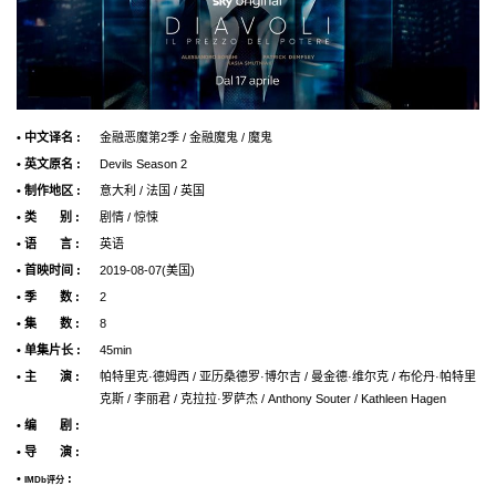
• 中文译名 :
金融恶魔第2季 / 金融魔鬼 / 魔鬼
• 英文原名 :
Devils Season 2
• 制作地区 :
意大利 / 法国 / 英国
• 类 别 :
剧情 / 惊悚
• 语 言 :
英语
• 首映时间 :
2019-08-07(美国)
• 季 数 :
2
• 集 数 :
8
• 单集片长 :
45min
• 主 演 :
帕特里克·德姆西 / 亚历桑德罗·博尔吉 / 曼金德·维尔克 / 布伦丹·帕特里
克斯 / 李丽君 / 克拉拉·罗萨杰 / Anthony Souter / Kathleen Hagen
• 编 剧 :
• 导 演 :
•
:
IMDb评分