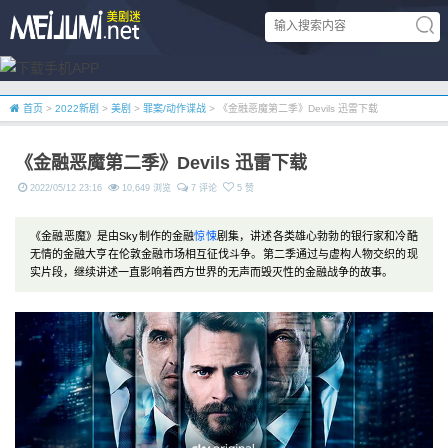
首页
>
2022新剧
>
美剧
>
罪案/动作谍战
> 《金融恶魔第二季》Devils 迅雷下载
《金融恶魔第二季》Devils 迅雷下载
2022/05/12 23:16
10,649 浏览
7 评论
5 赞
《金融恶魔》是由Sky制作的金融
惊悚
剧集，讲述各类雄心勃勃的银行家和冷酷
无情的金融大亨在伦敦金融市场相互征伐斗争。第二季通过与虚构人物交织的现
实片段，继续讲述一直影响着西方世界的无声而毁灭性的金融战争的故事。