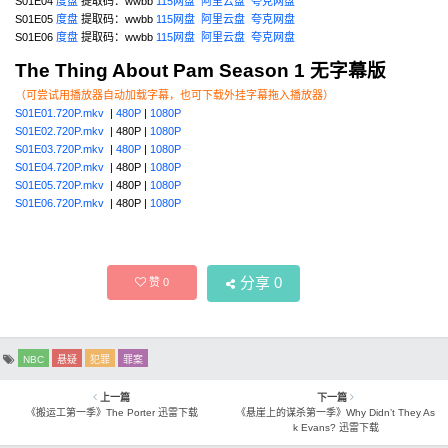
S01E04
度盘
提取码：wwbb
115网盘
阿里云盘
夸克网盘
S01E05
度盘
提取码：wwbb
115网盘
阿里云盘
夸克网盘
S01E06
度盘
提取码：wwbb
115网盘
阿里云盘
夸克网盘
The Thing About Pam Season 1 无字幕版
（可尝试用播放器自动加载字幕，也可下载外挂字幕拖入播放器）
S01E01.720P.mkv
|
480P
|
1080P
S01E02.720P.mkv
| 480P |
1080P
S01E03.720P.mkv
|
480P
|
1080P
S01E04.720P.mkv
| 480P |
1080P
S01E05.720P.mkv
| 480P |
1080P
S01E06.720P.mkv
| 480P |
1080P
分享
0
赞
0
NBC
悬疑
犯罪
罪案
上一篇
下一篇
《搬运工第一季》The Porter 迅雷下载
《悬崖上的谋杀第一季》Why Didn’t They As
k Evans? 迅雷下载