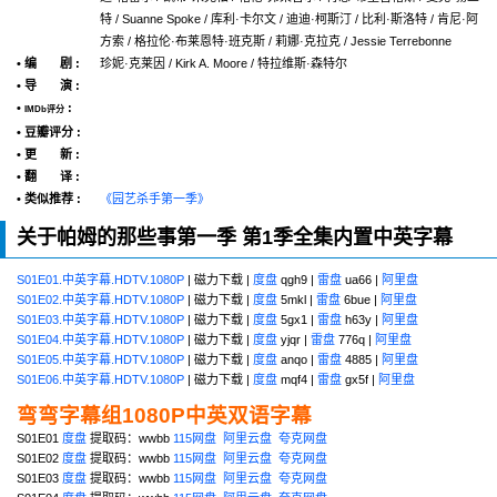
特 / Suanne Spoke / 库利·卡尔文 / 迪迪·柯斯汀 / 比利·斯洛特 / 肯尼·阿
方索 / 格拉伦·布莱恩特·班克斯 / 莉娜·克拉克 / Jessie Terrebonne
• 编 剧 :
珍妮·克莱因 / Kirk A. Moore / 特拉维斯·森特尔
• 导 演 :
•
:
IMDb评分
• 豆瓣评分 :
• 更 新 :
• 翻 译 :
• 类似推荐 :
《园艺杀手第一季》
关于帕姆的那些事第一季 第1季全集内置中英字幕
S01E01.中英字幕.HDTV.1080P
| 磁力下载 |
度盘
qgh9 |
雷盘
ua66 |
阿里盘
S01E02.中英字幕.HDTV.1080P
| 磁力下载 |
度盘
5mkl |
雷盘
6bue |
阿里盘
S01E03.中英字幕.HDTV.1080P
| 磁力下载 |
度盘
5gx1 |
雷盘
h63y |
阿里盘
S01E04.中英字幕.HDTV.1080P
| 磁力下载 |
度盘
yjqr |
雷盘
776q |
阿里盘
S01E05.中英字幕.HDTV.1080P
| 磁力下载 |
度盘
anqo |
雷盘
4885 |
阿里盘
S01E06.中英字幕.HDTV.1080P
| 磁力下载 |
度盘
mqf4 |
雷盘
gx5f |
阿里盘
弯弯字幕组1080P中英双语字幕
S01E01
度盘
提取码：wwbb
115网盘
阿里云盘
夸克网盘
S01E02
度盘
提取码：wwbb
115网盘
阿里云盘
夸克网盘
S01E03
度盘
提取码：wwbb
115网盘
阿里云盘
夸克网盘