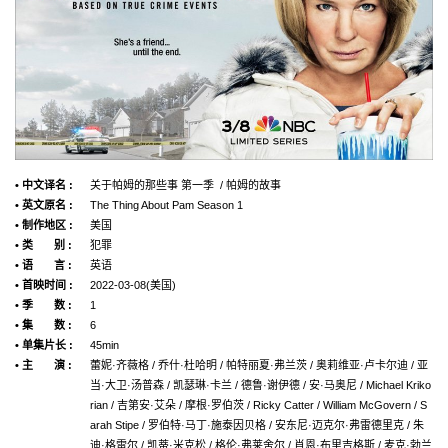
• 中文译名 :
关于帕姆的那些事 第一季 / 帕姆的故事
• 英文原名 :
The Thing About Pam Season 1
• 制作地区 :
美国
• 类 别 :
犯罪
• 语 言 :
英语
• 首映时间 :
2022-03-08(美国)
• 季 数 :
1
• 集 数 :
6
• 单集片长 :
45min
• 主 演 :
蕾妮·齐薇格 / 乔什·杜哈明 / 帕特丽夏·弗兰茨 / 奥莉维亚·卢卡尔迪 / 亚
当·大卫·汤普森 / 凯瑟琳·卡兰 / 德鲁·谢伊德 / 安·马奥尼 / Michael Kriko
rian / 吉第安·艾朵 / 摩根·罗伯茨 / Ricky Catter / William McGovern / S
arah Stipe / 罗伯特·马丁·施泰因贝格 / 安东尼·迈克尔·弗雷德里克 / 朱
迪·格雷尔 / 凯蒂·米克松 / 格伦·弗莱舍尔 / 肖恩·布里吉格斯 / 麦克·勃兰