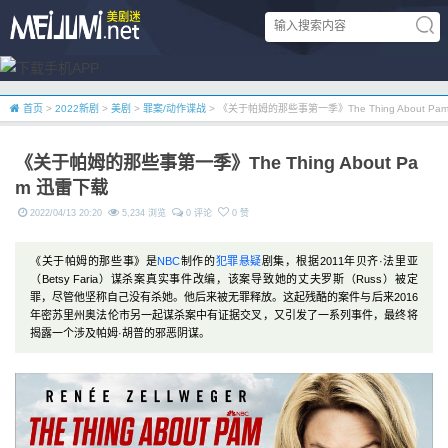
首页
>
2022新剧
>
美剧
>
罪案/动作谍战
> 《关于帕姆的那些事第一季》The Thing About Pa
《关于帕姆的那些事第一季》The Thing About Pa
m 迅雷下载
2022/04/13 20:20
5,234 浏览
0 评论
0 赞
《关于帕姆的那些事》是
NBC
制作的
犯罪
悬疑
剧集，根据2011年贝齐·法里亚
（Betsy Faria）谋杀案真实事件改编，该案导致她的丈夫罗斯（Russ）被定
罪，尽管他坚称自己没有杀她。他后来被无罪释放。这起残酷的案件与后来2016
年密苏里州奥法伦市另一起谋杀案中有证据交叉，又引发了一系列事件，最终将
揭露一个涉及帕姆·胡普的邪恶阴谋。