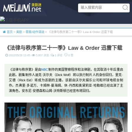
首页
>
美剧
>
罪案/动作谍战
> 《法律与秩序第二十一季》Law & Order 迅雷下载
《法律与秩序第二十一季》Law & Order 迅雷下载
2022/05/28 13:45
5,807 浏览
1 评论
0 赞
《法律与秩序第》是由
NBC
制作的美国警察程序和法律剧，在其取消十年后重启
此剧。剧集制作人迪克·沃尔夫（Dick Wolf）将以执行制片人的身份回归，里克·
艾德（Rick Eid）将成为该剧的主播。该剧由沃尔夫娱乐公司和环球电视台制
作。杰弗里·多诺万、卡姆林·曼海姆、休·丹西和奥黛莉亚·哈勒维已经出演了主
演角色，安东尼·安德森和山姆·沃特斯顿已经宣布将回归。