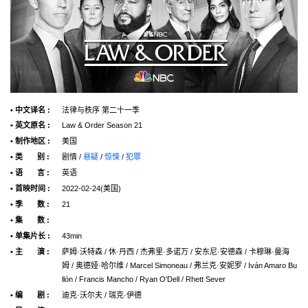
• 中文译名 :
法律与秩序 第二十一季
• 英文原名 :
Law & Order Season 21
• 制作地区 :
美国
• 类 别 :
剧情 /
悬疑
/
惊悚
/
犯罪
• 语 言 :
英语
• 首映时间 :
2022-02-24(美国)
• 季 数 :
21
• 集 数 :
• 单集片长 :
43min
• 主 演 :
萨姆·沃特森 / 休·丹西 / 杰弗里·多诺万 / 安东尼·安德森 / 卡穆琳·曼海
姆 / 奥德娅·哈尔维 / Marcel Simoneau / 弗兰克·安妮罗 / Iván Amaro Bu
llón / Francis Mancho / Ryan O'Dell / Rhett Sever
• 编 剧 :
迪克·沃尔夫 / 瑞克·伊德