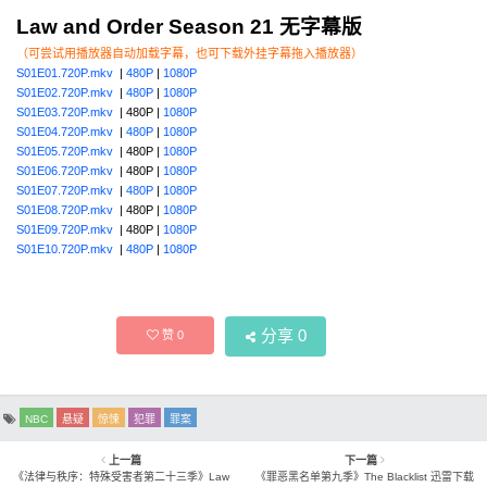
Law and Order Season 21 无字幕版
（可尝试用播放器自动加载字幕，也可下载外挂字幕拖入播放器）
S01E01.720P.mkv
|
480P
|
1080P
S01E02.720P.mkv
|
480P
|
1080P
S01E03.720P.mkv
| 480P |
1080P
S01E04.720P.mkv
|
480P
|
1080P
S01E05.720P.mkv
| 480P |
1080P
S01E06.720P.mkv
| 480P |
1080P
S01E07.720P.mkv
|
480P
|
1080P
S01E08.720P.mkv
| 480P |
1080P
S01E09.720P.mkv
| 480P |
1080P
S01E10.720P.mkv
|
480P
|
1080P
分享
0
赞
0
NBC
悬疑
惊悚
犯罪
罪案
上一篇
下一篇
《法律与秩序：特殊受害者第二十三季》Law
《罪恶黑名单第九季》The Blacklist 迅雷下载