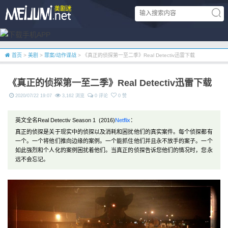
首页
>
美剧
>
罪案/动作谍战
> 《真正的侦探第一至二季》Real Detectiv迅雷下载
《真正的侦探第一至二季》Real Detectiv迅雷下载
2020/07/22 19:07
3,162 浏览
0 评论
0 赞
英文全名Real Detectiv Season 1 (2016)
Netflix
：
真正的侦探是关于现实中的侦探以及消耗和困扰他们的真实案件。每个侦探都有
一个。一个将他们推向边缘的案例。一个能抓住他们并且永不放手的案子。一个
如此强烈和个人化的案例困扰着他们。当真正的侦探告诉您他们的情况时，您永
远不会忘记。