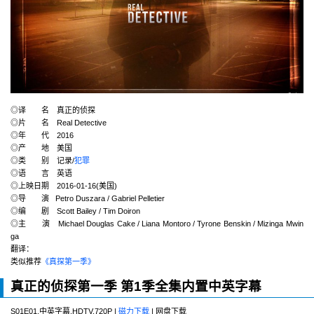
◎译 名 真正的侦探
◎片 名 Real Detective
◎年 代 2016
◎产 地 美国
◎类 别 记录/
犯罪
◎语 言 英语
◎上映日期 2016-01-16(美国)
◎导 演 Petro Duszara / Gabriel Pelletier
◎编 剧 Scott Bailey / Tim Doiron
◎主 演 Michael Douglas Cake / Liana Montoro / Tyrone Benskin / Mizinga Mwin
ga
翻译：
类似推荐
《真探第一季》
真正的侦探第一季 第1季全集内置中英字幕
S01E01.中英字幕.HDTV.720P |
磁力下载
| 网盘下载