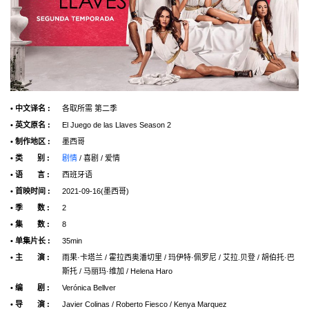
• 中文译名 :
各取所需 第二季
• 英文原名 :
El Juego de las Llaves Season 2
• 制作地区 :
墨西哥
• 类 别 :
剧情
/ 喜剧 / 爱情
• 语 言 :
西班牙语
• 首映时间 :
2021-09-16(墨西哥)
• 季 数 :
2
• 集 数 :
8
• 单集片长 :
35min
• 主 演 :
雨果·卡塔兰 / 霍拉西奥潘切里 / 玛伊特·佩罗尼 / 艾拉.贝登 / 胡伯托·巴
斯托 / 马丽玛·维加 / Helena Haro
• 编 剧 :
Verónica Bellver
• 导 演 :
Javier Colinas / Roberto Fiesco / Kenya Marquez