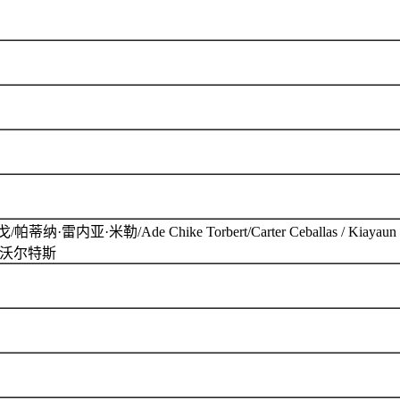
/Ade Chike Torbert/Carter Ceballas / Kiayaun Will
朗·沃尔特斯