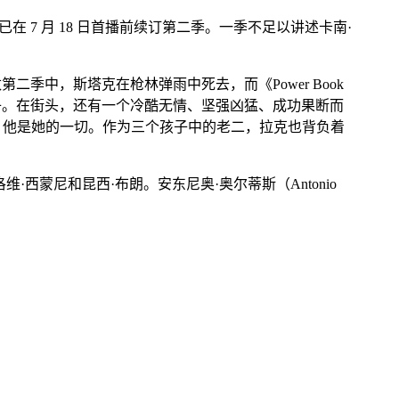
 7 月 18 日首播前续订第二季。一季不足以讲述卡南·
二季中，斯塔克在枪林弹雨中死去，而《Power Book
勒饰）的儿子。在街头，还有一个冷酷无情、坚强凶猛、成功果断而
卡南，他是她的一切。作为三个孩子中的老二，拉克也背负着
·西蒙尼和昆西·布朗。安东尼奥·奥尔蒂斯（Antonio