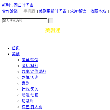
新剧与回归时间表
合作洽谈
|
手机版
|
美剧更新时间表
|
求片/留言
|
收藏本站
|
首页
美剧
灵异/惊悚
魔幻/科幻
罪案/动作谍战
剧情/历史
喜剧
律政/医务
动漫/动画
纪录片
综艺/真人秀