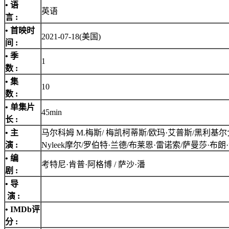
• 语
英语
言 :
• 首映时
2021-07-18(美国)
间 :
• 季
1
数 :
• 集
10
数 :
• 单集片
45min
长 :
• 主
马尔科姆 M.梅斯/ 梅凯柯蒂斯/欧玛·艾普斯/黑利基尔戈/帕蒂纳·雷内亚·米勒
演 :
Nyleek摩尔/罗伯特·兰德/布莱恩·雷诺索/萨曼莎·布
• 编
考特尼·肯普·阿格博 / 萨沙·潘
剧 :
• 导
演 :
•
IMDb评
分
: