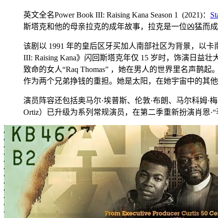
英文全名Power Book III: Raising Kana Season 1 (2021)：
St
斯塔克和他的母亲拉克的成年故事，拉克是一位凶猛而成
该剧以 1991 年的皇后区牙买加人南部社区为背景，以卡
III: Raising Kana》闪回斯塔克年仅 15 岁
致命的女人“Raq Thomas” ，她在男人的世界里
作为两个兄弟挣钱的重担。她是太阳，在她宇宙中的其他
演员阵容还包括奥马尔·埃普斯、伦敦·布朗、马尔科姆·梅斯
Ortiz）已升级为系列常规演员，在第二季重新扮演肖恩·“著名”菲格