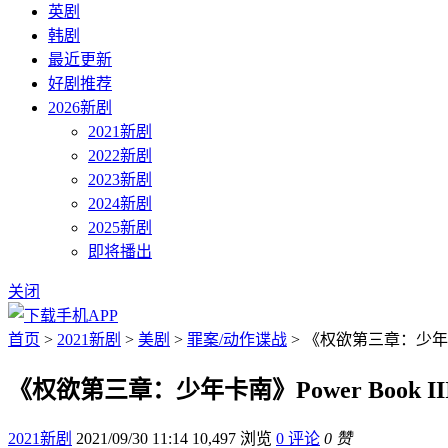
英剧
韩剧
最近更新
好剧推荐
2026新剧
2021新剧
2022新剧
2023新剧
2024新剧
2025新剧
即将播出
关闭
首页
>
2021新剧
>
美剧
>
罪案/动作谍战
> 《权欲第三章：少年卡南》Po
《权欲第三章：少年卡南》Power Book III: 
2021新剧
2021/09/30 11:14
10,497 浏览
0 评论
0 赞