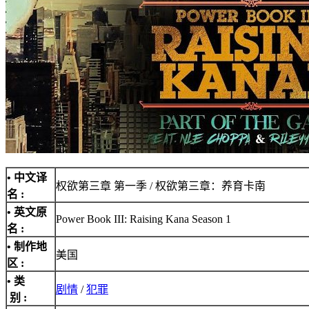
• 中文译
权欲第三章 第一季 / 权欲第三章：养育卡南
名 :
• 英文原
Power Book III: Raising Kana Season 1
名 :
• 制作地
美国
区 :
• 类
剧情
/
犯罪
别 :