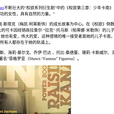
arz
不断壮大的“权欲系列衍生剧”中的《权欲第三章：少年卡南》已在
功的女性，具有自然的力量。”
南·斯塔克（梅凯·柯蒂斯饰）的成长故事为中心。在《权欲》倒数第
时，饰演日益壮大的可卡因经销商拉奎尔·“拉克”·托马斯（帕蒂娜·米
名声鹊起。她也有爱，伟大的爱，这种感情的唯一接受者是她的儿子
所有人都存在于她的轨道上。
、海莉·基尔戈、乔伊·巴达 、托比·桑德曼、珊莉·卡斯威尔、洛维
罗亚（Shawn “Famous” Figueroa）。