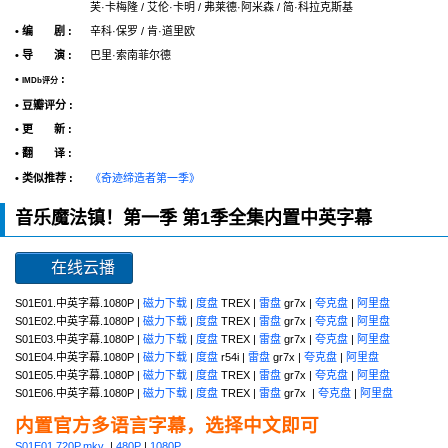
芙·卡梅隆 / 艾伦·卡明 / 弗莱德·阿米森 / 简·科拉克斯基
• 编 剧 :
辛科·保罗 / 肯·道里欧
• 导 演 :
巴里·索南菲尔德
•
:
IMDb评分
• 豆瓣评分 :
• 更 新 :
• 翻 译 :
• 类似推荐 :
《奇迹缔造者第一季》
音乐魔法镇！第一季 第1季全集内置中英字幕
在线云播
S01E01.中英字幕.1080P |
磁力下载
|
度盘
TREX |
雷盘
gr7x |
夸克盘
|
阿里盘
S01E02.中英字幕.1080P |
磁力下载
|
度盘
TREX |
雷盘
gr7x |
夸克盘
|
阿里盘
S01E03.中英字幕.1080P |
磁力下载
|
度盘
TREX |
雷盘
gr7x |
夸克盘
|
阿里盘
S01E04.中英字幕.1080P |
磁力下载
|
度盘
r54i |
雷盘
gr7x |
夸克盘
|
阿里盘
S01E05.中英字幕.1080P |
磁力下载
|
度盘
TREX |
雷盘
gr7x |
夸克盘
|
阿里盘
S01E06.中英字幕.1080P |
磁力下载
|
度盘
TREX |
雷盘
gr7x |
夸克盘
|
阿里盘
内置官方多语言字幕，选择中文即可
S01E01.720P.mkv
|
480P
|
1080P