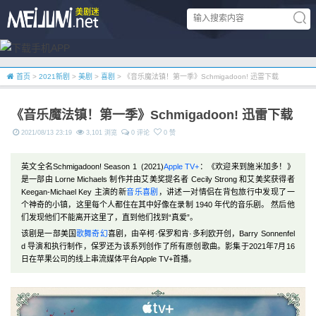
首页
>
2021新剧
>
美剧
>
喜剧
> 《音乐魔法镇！第一季》Schmigadoon! 迅雷下载
《音乐魔法镇！第一季》Schmigadoon! 迅雷下载
2021/08/13 23:19
3,101 浏览
0 评论
0 赞
英文全名Schmigadoon! Season 1 (2021)
Apple TV+
：《欢迎来到施米加多！》
是一部由 Lorne Michaels 制作并由艾美奖提名者 Cecily Strong 和艾美奖获得者
Keegan-Michael Key 主演的新
音乐
喜剧
，讲述一对情侣在背包旅行中发现了一
个神奇的小镇，这里每个人都住在其中好像在录制 1940 年代的音乐剧。 然后他
们发现他们不能离开这里了，直到他们找到“真爱”。
该剧是一部美国
歌舞
奇幻
喜剧，由辛柯·保罗和肯·多利欧开创，Barry Sonnenfel
d 导演和执行制作，保罗还为该系列创作了所有原创歌曲。影集于2021年7月16
日在苹果公司的线上串流媒体平台Apple TV+首播。