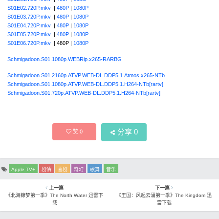
S01E02.720P.mkv
|
480P
|
1080P
S01E03.720P.mkv
|
480P
|
1080P
S01E04.720P.mkv
|
480P
|
1080P
S01E05.720P.mkv
|
480P
|
1080P
S01E06.720P.mkv
| 480P |
1080P
Schmigadoon.S01.1080p.WEBRip.x265-RARBG
Schmigadoon.S01.2160p.ATVP.WEB-DL.DDP5.1.Atmos.x265-NTb
Schmigadoon.S01.1080p.ATVP.WEB-DL.DDP5.1.H264-NTb[rartv]
Schmigadoon.S01.720p.ATVP.WEB-DL.DDP5.1.H264-NTb[rartv]
分享
0
赞
0
Apple TV+
剧情
喜剧
奇幻
歌舞
音乐
上一篇
下一篇
《北海鲸梦第一季》The North Water 迅雷下
《王国：风起云涌第一季》The Kingdom 迅
载
雷下载