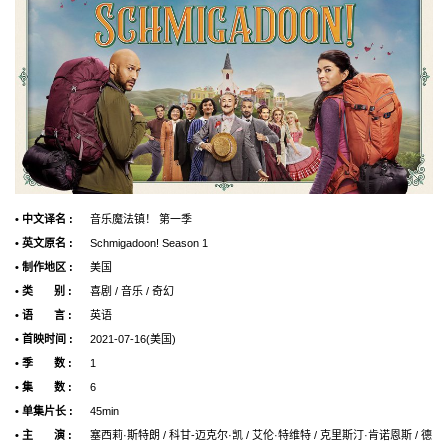
• 中文译名 :
音乐魔法镇！ 第一季
• 英文原名 :
Schmigadoon! Season 1
• 制作地区 :
美国
• 类 别 :
喜剧 / 音乐 / 奇幻
• 语 言 :
英语
• 首映时间 :
2021-07-16(美国)
• 季 数 :
1
• 集 数 :
6
• 单集片长 :
45min
• 主 演 :
塞西莉·斯特朗 / 科甘-迈克尔·凯 / 艾伦·特维特 / 克里斯汀·肯诺恩斯 / 德