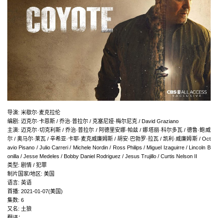
导演
:
米歇尔·麦克拉伦
编剧
:
迈克尔·卡恩斯 / 乔治·普拉尔 / 克塞尼娅·梅尔尼克 / David Graziano
主演
:
迈克尔·切克利斯 / 乔治·普拉尔 / 阿德里安娜·帕兹 / 娜塔丽·科尔多瓦 / 德鲁·鲍威
尔 / 奥马尔·莱瓦 / 辛希亚·卡耶·麦克威廉姆斯 / 胡安·巴勃罗·拉瓦 / 凯利·威廉姆斯 / Oct
avio Pisano / Julio Carreri / Michele Nordin / Ross Philips / Miguel Izaguirre / Lincoln B
onilla / Jesse Medeles / Bobby Daniel Rodriguez / Jesus Trujillo / Curtis Nelson II
类型:
剧情 / 犯罪
制片国家/地区:
美国
语言:
英语
首播:
2021-01-07(美国)
集数:
6
又名:
土狼
翻译：