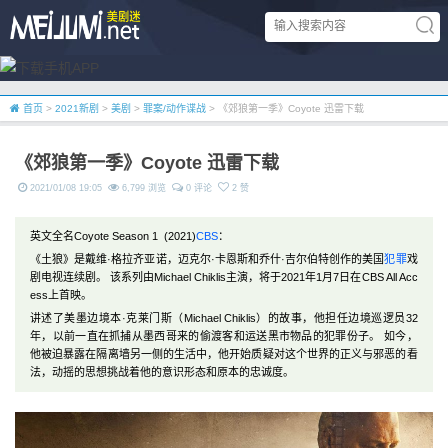
首页
>
2021新剧
>
美剧
>
罪案/动作谍战
> 《郊狼第一季》Coyote 迅雷下载
《郊狼第一季》Coyote 迅雷下载
2021/01/08 19:05
6,799 浏览
0 评论
2 赞
英文全名Coyote Season 1 (2021)
CBS
：
《土狼》是戴维·格拉齐亚诺，迈克尔·卡恩斯和乔什·吉尔伯特创作的美国
犯罪
戏
剧电视连续剧。 该系列由Michael Chiklis主演，将于2021年1月7日在CBS All Acc
ess上首映。
讲述了美墨边境本·克莱门斯（Michael Chiklis）的故事，他担任边境巡逻员32
年，以前一直在抓捕从墨西哥来的偷渡客和运送黑市物品的犯罪份子。 如今，
他被迫暴露在隔离墙另一侧的生活中，他开始质疑对这个世界的正义与邪恶的看
法，动摇的思想挑战着他的意识形态和原本的忠诚度。