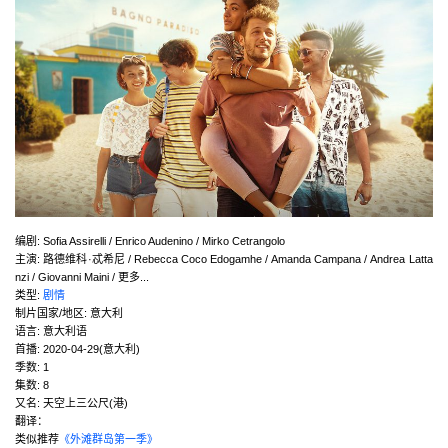
编剧
:
Sofia Assirelli / Enrico Audenino / Mirko Cetrangolo
主演
:
路德维科·忒希尼 / Rebecca Coco Edogamhe / Amanda Campana / Andrea Latta
nzi / Giovanni Maini / 更多...
类型:
剧情
制片国家/地区:
意大利
语言:
意大利语
首播:
2020-04-29(意大利)
季数:
1
集数:
8
又名:
天空上三公尺(港)
翻译：
类似推荐
《外滩群岛第一季》