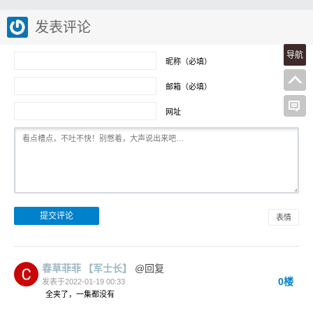
发表评论
导航
昵称（必填）
邮箱（必填）
网址
表情
春草菲菲
【军士长】
@回复
0楼
发表于2022-01-19 00:33
全夹了，一集都没有