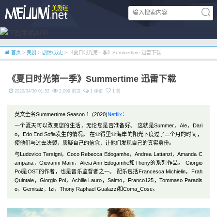
首页
>
美剧
>
剧情/历史
> 《夏日时光第一季》Summertime 迅雷下载
《夏日时光第一季》Summertime 迅雷下载
2020/04/30 01:52
2,099 浏览
1 评论
1 赞
英文全名Summertime Season 1 (2020)
Netflix
：
一个夏天可以改变您的生活，无论您是否准备好。 这就是Summer，Ale，Dari
o，Edo End Sofia发生的情况。 在亚得里亚海岸的阳光下度过了三个月的时间，
使他们与过去决裂，质疑自己的信念，让他们发现自己的真实身份。
与Ludovico Tersigni，Coco Rebecca Edogamhe，Andrea Lattanzi，Amanda C
ampana，Giovanni Maini，Alicia Ann Edogamhe和Thony的系列作品。 Giorgio
Poi是OST的作者，也是音乐监督者之一。 配乐包括Francesca Michielin，Frah
Quintale，Giorgio Poi，Achille Lauro，Salmo，Franco125，Tommaso Paradis
o，Gemitaiz，Izi，Thony Raphael Gualazzi和Coma_Cose。