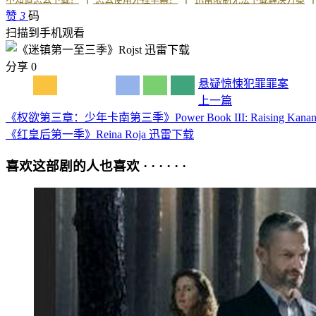
赞
3
码
扫描到手机观看
分享
0
悬疑
惊悚
犯罪
罪案
上一篇
《权欲第三章：少年卡南第三季》Power Book III: Raising Kan
《红皇后第一季》Reina Roja 迅雷下载
喜欢这部剧的人也喜欢 · · · · · ·