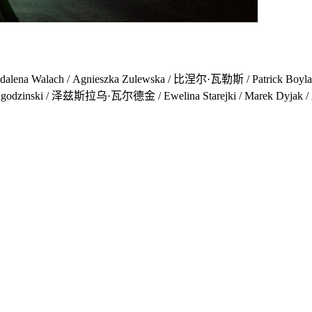
ach / Agnieszka Zulewska / 比涅尔·瓦勒斯 / Patrick Boylan
 / Janusz Lagodzinski / 泽兹斯拉乌·瓦尔德金 / Ewelina Starejki / Ma