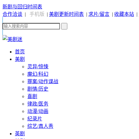
新剧与回归时间表
合作洽谈
|
手机版
|
美剧更新时间表
|
求片/留言
|
收藏本站
|
首页
美剧
灵异/惊悚
魔幻/科幻
罪案/动作谍战
剧情/历史
喜剧
律政/医务
动漫/动画
纪录片
综艺/真人秀
英剧