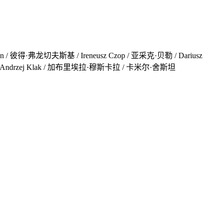
 / 彼得·弗龙切夫斯基 / Ireneusz Czop / 亚采克·贝勒 / Dariusz
rek Dyjak / Andrzej Klak / 加布里埃拉·穆斯卡拉 / 卡米尔·舍斯坦