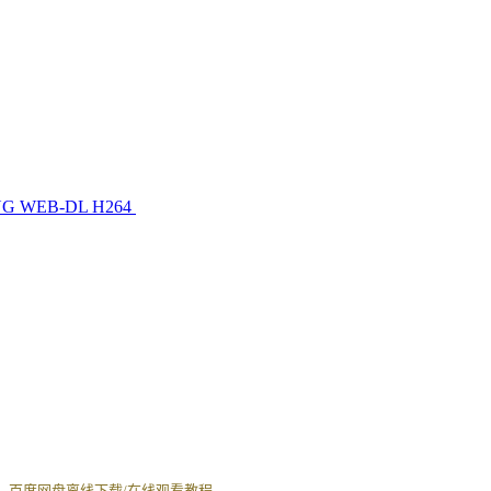
B-ENG WEB-DL H264
丨
百度网盘离线下载/在线观看教程