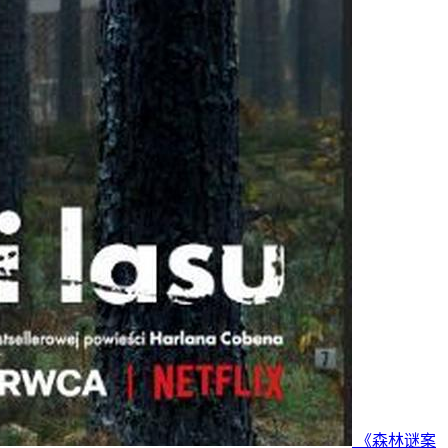
《森林谜案