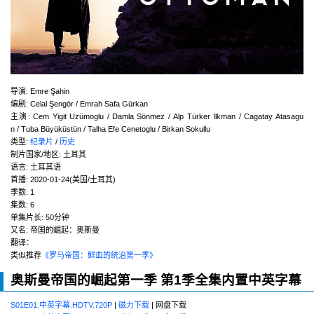
导演
:
Emre Şahin
编剧
:
Celal Şengör / Emrah Safa Gürkan
主演
:
Cem Yigit Uzümoglu / Damla Sönmez / Alp Türker Ilkman / Cagatay Atasagu
n / Tuba Büyüküstün / Talha Efe Cenetoglu / Birkan Sokullu
类型:
纪录片
/
历史
制片国家/地区:
土耳其
语言:
土耳其语
首播:
2020-01-24(美国/土耳其)
季数:
1
集数:
6
单集片长:
50分钟
又名:
帝国的崛起：奥斯曼
翻译：
类似推荐
《罗马帝国：鲜血的统治第一季》
奥斯曼帝国的崛起第一季 第1季全集内置中英字幕
S01E01.中英字幕.HDTV.720P
|
磁力下载
| 网盘下载