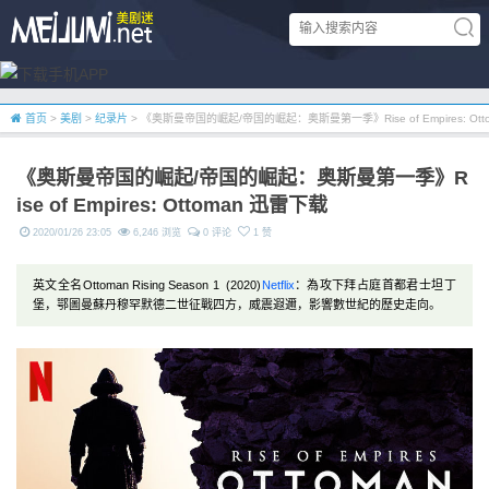
首页
>
美剧
>
纪录片
> 《奥斯曼帝国的崛起/帝国的崛起：奥斯曼第一季》Rise of Empires: Ott
《奥斯曼帝国的崛起/帝国的崛起：奥斯曼第一季》R
ise of Empires: Ottoman 迅雷下载
2020/01/26 23:05
6,246 浏览
0 评论
1 赞
英文全名Ottoman Rising Season 1 (2020)
Netflix
：為攻下拜占庭首都君士坦丁
堡，鄂圖曼蘇丹穆罕默德二世征戰四方，威震遐邇，影響數世紀的歷史走向。