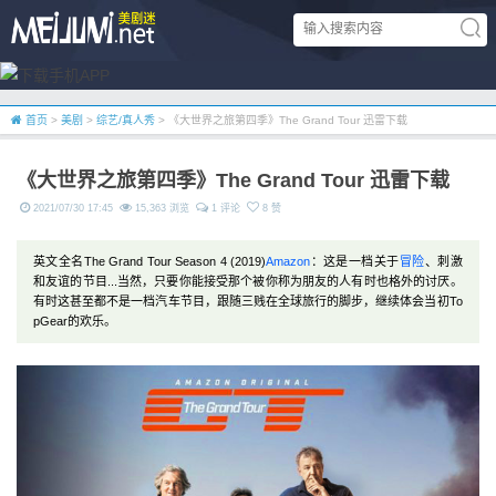
首页
>
美剧
>
综艺/真人秀
> 《大世界之旅第四季》The Grand Tour 迅雷下载
《大世界之旅第四季》The Grand Tour 迅雷下载
2021/07/30 17:45
15,363 浏览
1 评论
8 赞
英文全名The Grand Tour Season 4 (2019)
Amazon
：这是一档关于
冒险
、刺激
和友谊的节目...当然，只要你能接受那个被你称为朋友的人有时也格外的讨厌。
有时这甚至都不是一档汽车节目，跟随三贱在全球旅行的脚步，继续体会当初To
pGear的欢乐。