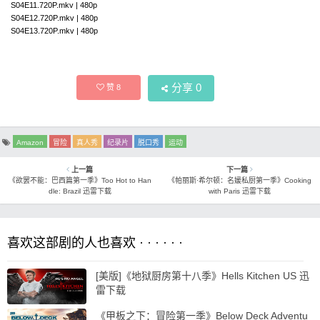
S04E11.720P.mkv | 480p
S04E12.720P.mkv | 480p
S04E13.720P.mkv | 480p
分享
0
赞
8
Amazon
冒险
真人秀
纪录片
脱口秀
运动
上一篇
下一篇
《欲罢不能：巴西篇第一季》Too Hot to Han
《帕丽斯·希尔顿：名媛私厨第一季》Cooking
dle: Brazil 迅雷下载
with Paris 迅雷下载
喜欢这部剧的人也喜欢 · · · · · ·
[美版]《地狱厨房第十八季》Hells Kitchen US 迅
雷下载
《甲板之下：冒险第一季》Below Deck Adventu