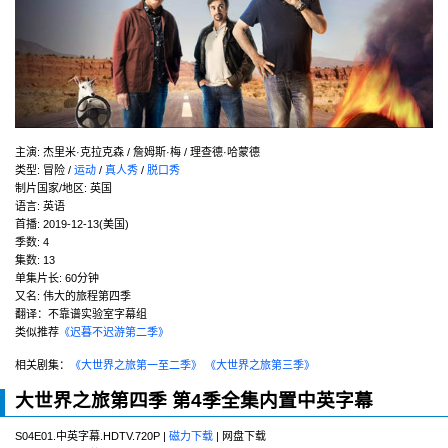
主演
:
杰里米·克拉克森 / 詹姆斯·梅 / 理查德·哈蒙德
类型:
冒险 /
运动
/
真人秀
/
脱口秀
制片国家/地区:
英国
语言:
英语
首播:
2019-12-13(美国)
季数:
4
集数:
13
单集片长:
60分钟
又名:
伟大的旅程第四季
翻译：不靠谱实验室字幕组
类似推荐
《迟暮不迟游第二季》
相关剧集：
《大世界之旅第一至二季》
《大世界之旅第三季》
大世界之旅第四季 第4季全集内置中英字幕
S04E01.中英字幕.HDTV.720P |
磁力下载
| 网盘下载