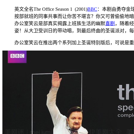
英文全名The Office Season 1 (2001)
BBC
：本剧由勇夺金
按部就班的同事共事而让你苦不堪言？你又可曾偷偷地暗
办公室笑云是部真实揭露上班族生活的幽默
喜剧
，随着经
姿！从大卫受训日的带动唱，到最后终曲的圣诞派对，每
办公室笑云在推出两个系列加上圣诞特别版后，可说是重