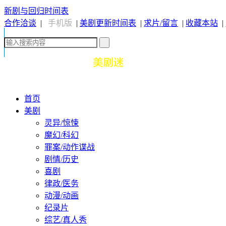
新剧与回归时间表
合作洽谈
|
手机版
|
美剧更新时间表
|
求片/留言
|
收藏本站
|
首页
美剧
灵异/惊悚
魔幻/科幻
罪案/动作谍战
剧情/历史
喜剧
律政/医务
动漫/动画
纪录片
综艺/真人秀