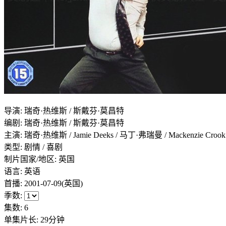
导演
:
瑞奇·热维斯 / 斯戴芬·莫昌特
编剧
:
瑞奇·热维斯 / 斯戴芬·莫昌特
主演
:
瑞奇·热维斯 / Jamie Deeks / 马丁·弗瑞曼 / Mackenzie Crook / 
类型:
剧情 / 喜剧
制片国家/地区:
英国
语言:
英语
首播:
2001-07-09(英国)
季数:
集数:
6
单集片长:
29分钟