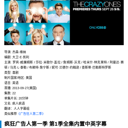
导演
:
杰森·维纳
编剧
:
大卫·E·凯利
主演
:
罗宾·威廉姆斯 / 莎拉·米歇尔·盖拉 / 詹姆斯·沃克 / 哈米什·林克莱特 / 阿曼达·赛
顿 / 马克·L·泰勒 / 布赖特·詹宁斯 / 妮可·兰德尔·约翰逊 / 查斯蒂·巴勒斯特罗斯
类型:
喜剧
制片国家/地区:
美国
语言:
英语
首播:
2013-09-27(美国)
集数:
22
单集片长:
20分钟
又名:
疯人疯语
翻译：人人字幕组
类似推荐
《广告狂人第二季》
疯狂广告人第一季 第1季全集内置中英字幕