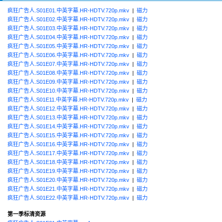
疯狂广告人.S01E01.中英字幕.HR-HDTV.720p.mkv
|
磁力
疯狂广告人.S01E02.中英字幕.HR-HDTV.720p.mkv
|
磁力
疯狂广告人.S01E03.中英字幕.HR-HDTV.720p.mkv
|
磁力
疯狂广告人.S01E04.中英字幕.HR-HDTV.720p.mkv
|
磁力
疯狂广告人.S01E05.中英字幕.HR-HDTV.720p.mkv
|
磁力
疯狂广告人.S01E06.中英字幕.HR-HDTV.720p.mkv
|
磁力
疯狂广告人.S01E07.中英字幕.HR-HDTV.720p.mkv
|
磁力
疯狂广告人.S01E08.中英字幕.HR-HDTV.720p.mkv
|
磁力
疯狂广告人.S01E09.中英字幕.HR-HDTV.720p.mkv
|
磁力
疯狂广告人.S01E10.中英字幕.HR-HDTV.720p.mkv
|
磁力
疯狂广告人.S01E11.中英字幕.HR-HDTV.720p.mkv
|
磁力
疯狂广告人.S01E12.中英字幕.HR-HDTV.720p.mkv
|
磁力
疯狂广告人.S01E13.中英字幕.HR-HDTV.720p.mkv
|
磁力
疯狂广告人.S01E14.中英字幕.HR-HDTV.720p.mkv
|
磁力
疯狂广告人.S01E15.中英字幕.HR-HDTV.720p.mkv
|
磁力
疯狂广告人.S01E16.中英字幕.HR-HDTV.720p.mkv
|
磁力
疯狂广告人.S01E17.中英字幕.HR-HDTV.720p.mkv
|
磁力
疯狂广告人.S01E18.中英字幕.HR-HDTV.720p.mkv
|
磁力
疯狂广告人.S01E19.中英字幕.HR-HDTV.720p.mkv
|
磁力
疯狂广告人.S01E20.中英字幕.HR-HDTV.720p.mkv
|
磁力
疯狂广告人.S01E21.中英字幕.HR-HDTV.720p.mkv
|
磁力
疯狂广告人.S01E22.中英字幕.HR-HDTV.720p.mkv
|
磁力
第一季标清资源